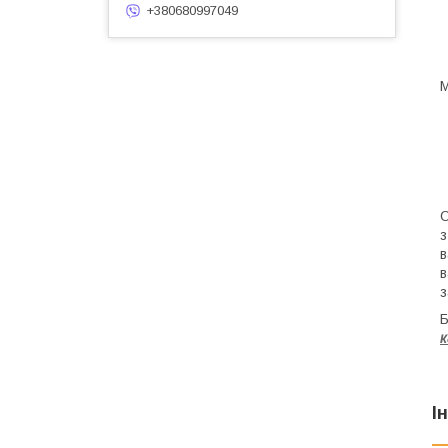
+380680997049
М
О
з
в
в
з
Б
к
І