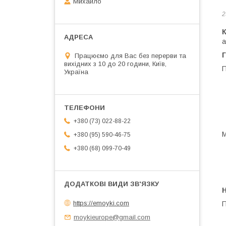
Михайло
2
а
Г
Працюємо для Вас без перерви та
вихідних з 10 до 20 години, Київ,
П
Україна
+380 (73) 022-88-22
М
+380 (95) 590-46-75
+380 (68) 099-70-49
https://emoyki.com
П
moykieurope@gmail.com