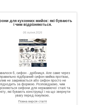
они для кухонних мийок: які бувають
і чим відрізняються.
06 липня 2026
валося б, сифон - дрібниця. Але саме через
правильно підібраний сифон мийка протікає,
злив не закривається або сифон просто не
підходить за формою. Розповідаємо, чим
дрізняються сифони для нержавіючої сталі та
ніту, які бувають конструкції і на що звернути
увагу перед покупкою.
Повна версія статті