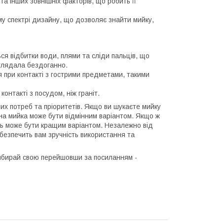
 та інших зовнішніх факторів, що робить її
у спектрі дизайну, що дозволяє знайти мийку,
ся відбитки води, плями та сліди пальців, що
иглядала бездоганно.
 при контакті з гострими предметами, такими
онтакті з посудом, ніж граніт.
их потреб та пріоритетів. Якщо ви шукаєте мийку
тна мийка може бути відмінним варіантом. Якщо ж
аль може бути кращим варіантом. Незалежно від
безпечить вам зручність використання та
 вибирай свою перейшовши за посиланням -