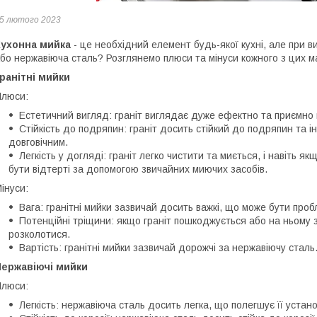
5 лютого 2023
Кухонна мийка
- це необхідний елемент будь-якої кухні, але при в
бо нержавіюча сталь? Розглянемо плюси та мінуси кожного з цих ма
ранітні мийки
люси:
Естетичний вигляд: граніт виглядає дуже ефектно та приємно 
Стійкість до подряпин: граніт досить стійкий до подряпин та 
довговічним.
Легкість у догляді: граніт легко чистити та миється, і навіть я
бути відтерті за допомогою звичайних миючих засобів.
інуси:
Вага: гранітні мийки зазвичай досить важкі, що може бути про
Потенційні тріщини: якщо граніт пошкоджується або на ньому 
розколотися.
Вартість: гранітні мийки зазвичай дорожчі за нержавіючу сталь
Нержавіючі мийки
люси:
Легкість: нержавіюча сталь досить легка, що полегшує її устан