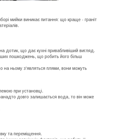
иборі мийки виникає питання: що краще - граніт
теріалів.
на дотик, що дає кухні привабливіший вигляд.
інших пошкоджень, що робить його більш
кщо на ньому з'являться плями, вони можуть
блемою при установці.
занадто довго залишається вода, то він може
.
овку та переміщення.