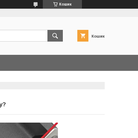
Кошик
Кошик
у?