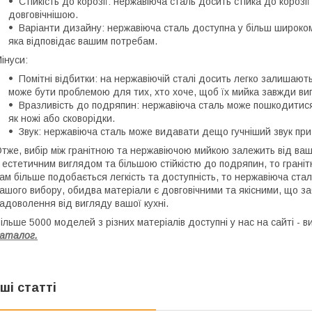
Стійкість до корозії: нержавіюча сталь досить стійка до корозії
довговічнішою.
Варіанти дизайну: нержавіюча сталь доступна у більш широком
яка відповідає вашим потребам.
інуси:
Помітні відбитки: на нержавіючій сталі досить легко залишають
може бути проблемою для тих, хто хоче, щоб їх мийка завжди в
Вразливість до подряпин: нержавіюча сталь може пошкодитися
як ножі або сковорідки.
Звук: нержавіюча сталь може видавати дещо гучніший звук при к
тже, вибір між гранітною та нержавіючою мийкою залежить від ваш
 естетичним виглядом та більшою стійкістю до подряпин, то грані
ам більше подобається легкість та доступність, то нержавіюча ст
ашого вибору, обидва матеріали є довговічними та якісними, що за
адоволення від вигляду вашої кухні.
ільше 5000 моделей з різних матеріалів доступні у нас на сайті -
аталог.
нші статті