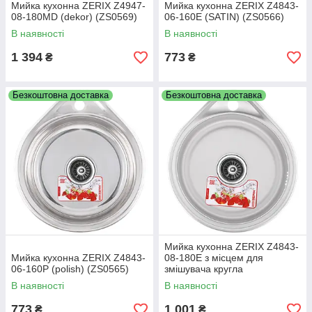
Мийка кухонна ZERIX Z4947-
Мийка кухонна ZERIX Z4843-
різні типи монтажу
08-180MD (dekor) (ZS0569)
06-160E (SATIN) (ZS0566)
декілька варіантів поверхонь
В наявності
В наявності
доступна ціна
1 394
773
₴
₴
повна комплектація
простий монтаж
Безкоштовна доставка
Безкоштовна доставка
гарантія 2 роки
Замовляйте кухонні мийки Zerix в інтернет-магазині
Emoyki.com з доставкою по всій Україні. Ви можете купити
мийку для кухні з оплатою при отриманні або оформити
передоплату - обирайте зручний варіант і отримуйте якісну
раковину на кухню швидко та вигідно.
По додатковим питанням звертайтеся за вказаними
номерами телефонів:
073-0228822
095-5904675
Мийка кухонна ZERIX Z4843-
068-0997049
Мийка кухонна ZERIX Z4843-
08-180E з місцем для
06-160P (polish) (ZS0565)
змішувача кругла
В наявності
В наявності
773
1 001
₴
₴