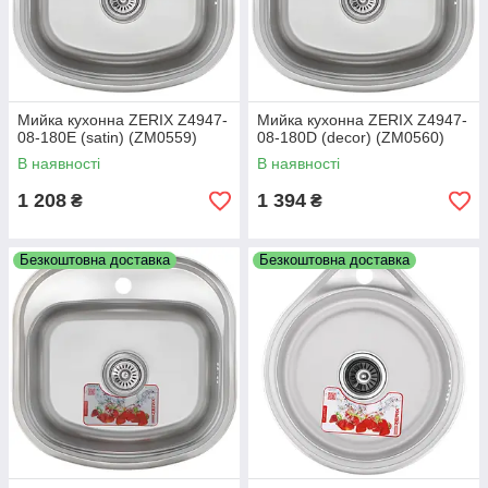
поверхонь:
полірована (глянцева, блискуча)
сатин (матова, без блиску)
фактурна (декорована, рельєфна)
Мийка кухонна ZERIX Z4947-
Мийка кухонна ZERIX Z4947-
Кожна поверхня має свої переваги - від ефектного
08-180E (satin) (ZM0559)
08-180D (decor) (ZM0560)
зовнішнього вигляду до підвищеної стійкості до подряпин і
В наявності
В наявності
слідів експлуатації.
1 208
1 394
Усі кухонні мийки Zerix комплектуються
₴
₴
необхідними
елементами для швидкого встановлення та підключення:
сифон
Безкоштовна доставка
Безкоштовна доставка
сміттєзбиральник
перелив
монтажні кріплення
Це дозволяє одразу встановити мийку без додаткових витрат
на комплектуючі.
Переваги кухонних мийок Zerix:
один з найбільших асортиментів
широкий вибір розмірів і форм