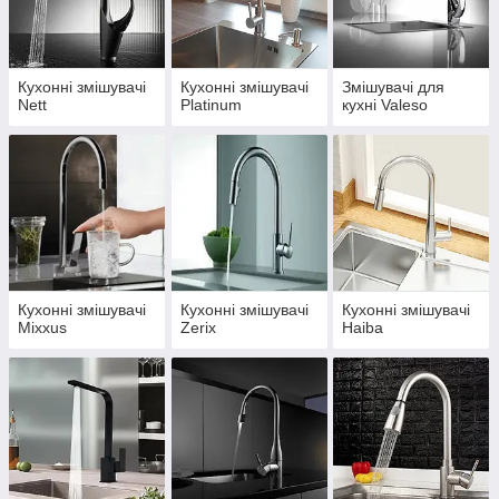
Типи управління: одноважільні, ліктьові та
двовентильні моделі.
Встановлення: на кухонну мийку чи стінку на кухні.
Виливи: фіксовані, поворотні, висувні та гнучкі для
Кухонні змішувачі
Кухонні змішувачі
Змішувачі для
Nett
Platinum
кухні Valeso
максимальної зручності.
Матеріали: нержавіюча сталь, латунь, гранітне
покриття.
Дизайн та колір: від класичного хрому та PVD
обробки до сучасних матових відтінків – чорного,
білого, графітового та інших.
Функції: економія води, сенсорне управління,
аератор, підключення до фільтра, нагрівання води,
перемикання режимів потоку.
Кухонні змішувачі
Кухонні змішувачі
Кухонні змішувачі
Mixxus
Zerix
Haiba
Чому вибирають нас:
Швидка доставка по всій Україні.
Зручні для Вас варіанти оплати.
Гарантія від виробника та висока якість.
Професійні консультації перед покупкою.
Вибираючи змішувач для кухні на emoyki.com, ви отримуєте