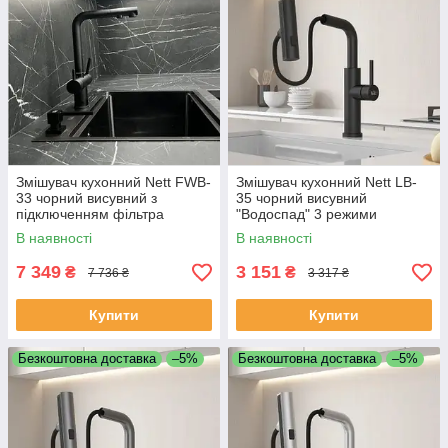
Змішувач кухонний Nett FWB-
Змішувач кухонний Nett LB-
33 чорний висувний з
35 чорний висувний
підключенням фільтра
"Водоспад" 3 режими
В наявності
В наявності
7 349
3 151
₴
₴
7 736 ₴
3 317 ₴
Купити
Купити
Безкоштовна доставка
–5%
Безкоштовна доставка
–5%