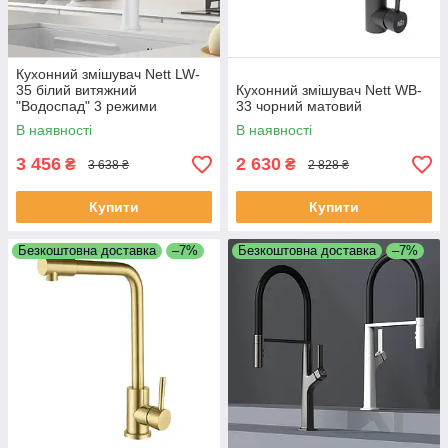
Кухонний змішувач Nett LW-
35 білий витяжний
Кухонний змішувач Nett WB-
"Водоспад" 3 режими
33 чорний матовий
В наявності
В наявності
3 456
2 630
₴
₴
3 638 ₴
2 828 ₴
Купити
Купити
Безкоштовна доставка
–7%
Безкоштовна доставка
–7%