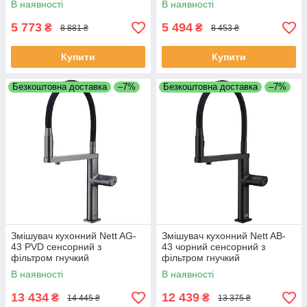
В наявності
В наявності
5 773
5 494
₴
₴
8 881 ₴
8 453 ₴
Купити
Купити
Безкоштовна доставка
–7%
Безкоштовна доставка
–7%
Змішувач кухонний Nett AG-
Змішувач кухонний Nett AB-
43 PVD сенсорний з
43 чорний сенсорний з
фільтром гнучкий
фільтром гнучкий
В наявності
В наявності
13 434
12 439
₴
₴
14 445 ₴
13 375 ₴