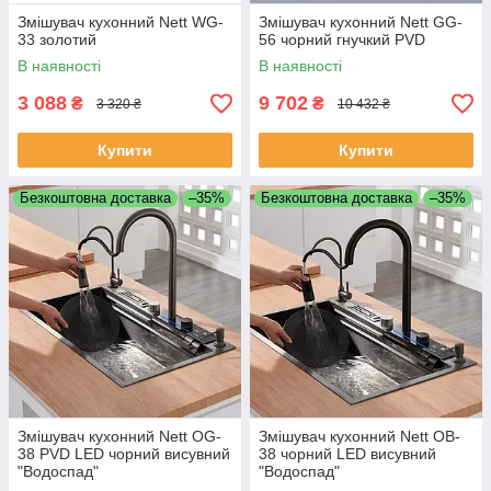
Змішувач кухонний Nett WG-
Змішувач кухонний Nett GG-
33 золотий
56 чорний гнучкий PVD
В наявності
В наявності
3 088
9 702
₴
₴
3 320 ₴
10 432 ₴
Купити
Купити
Безкоштовна доставка
–35%
Безкоштовна доставка
–35%
Змішувач кухонний Nett OG-
Змішувач кухонний Nett OB-
38 PVD LED чорний висувний
38 чорний LED висувний
"Водоспад"
"Водоспад"