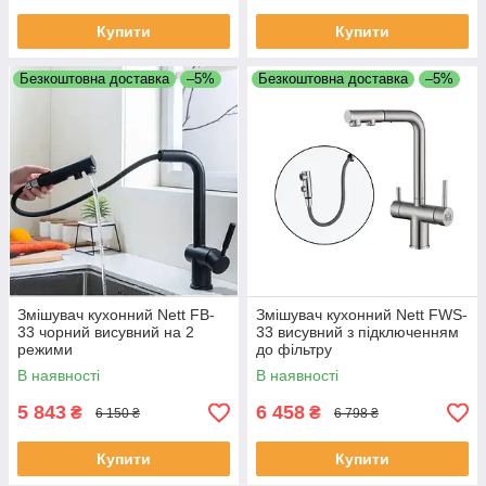
Купити
Купити
Безкоштовна доставка
–5%
Безкоштовна доставка
–5%
Змішувач кухонний Nett FB-
Змішувач кухонний Nett FWS-
33 чорний висувний на 2
33 висувний з підключенням
режими
до фільтру
В наявності
В наявності
5 843
6 458
₴
₴
6 150 ₴
6 798 ₴
Купити
Купити