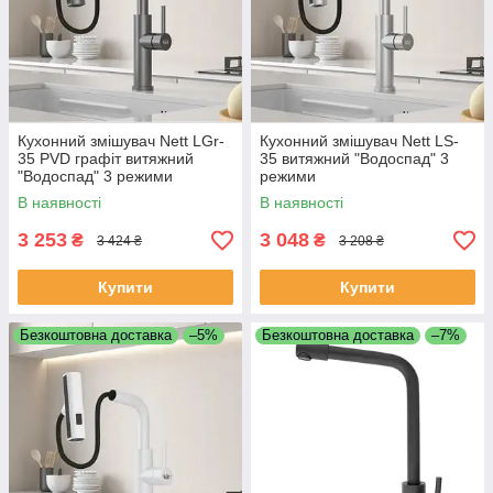
Кухонний змішувач Nett LGr-
Кухонний змішувач Nett LS-
35 PVD графіт витяжний
35 витяжний "Водоспад" 3
"Водоспад" 3 режими
режими
В наявності
В наявності
3 253
3 048
₴
₴
3 424 ₴
3 208 ₴
Купити
Купити
Безкоштовна доставка
–5%
Безкоштовна доставка
–7%