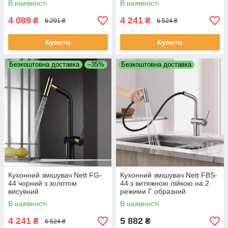
В наявності
В наявності
4 089
4 241
₴
₴
6 291 ₴
6 524 ₴
Купити
Купити
Безкоштовна доставка
–35%
Безкоштовна доставка
Кухонний змішувач Nett FG-
Кухонний змішувач Nett FBS-
44 чорний з золотом
44 з витяжною лійкою на 2
висувний
режими Г образний
В наявності
В наявності
4 241
5 882
₴
₴
6 524 ₴