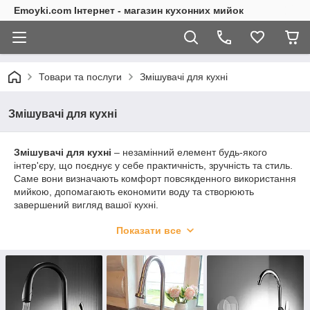
Emoyki.com Інтернет - магазин кухонних мийок
Товари та послуги
Змішувачі для кухні
Змішувачі для кухні
Змішувачі для кухні
– незамінний елемент будь-якого
інтер'єру, що поєднує у себе практичність, зручність та стиль.
Саме вони визначають комфорт повсякденного використання
мийкою, допомагають економити воду та створюють
завершений вигляд вашої кухні.
У каталозі emoyki.com представлений широкий вибір
Показати все
кухонних змішувачів від провідних виробників, перевірених
часом та відгуками покупців. Тут ви знайдете як класичні
моделі, так і сучасні дизайнерські рішення, що гармонійно
поєднуються з гранітними та нержавіючими мийками.
Що ви знайдете у нашому асортименті: