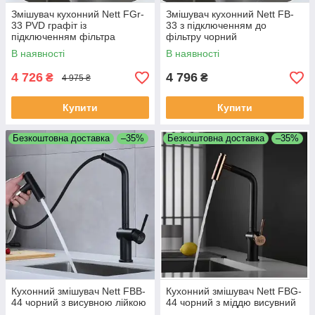
Змішувач кухонний Nett FGr-
Змішувач кухонний Nett FB-
33 PVD графіт із
33 з підключенням до
підключенням фільтра
фільтру чорний
В наявності
В наявності
4 726
4 796
₴
₴
4 975 ₴
Купити
Купити
Безкоштовна доставка
–35%
Безкоштовна доставка
–35%
Кухонний змішувач Nett FBB-
Кухонний змішувач Nett FBG-
44 чорний з висувною лійкою
44 чорний з міддю висувний