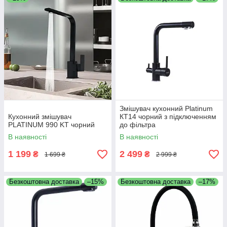
Змішувач кухонний Platinum
Кухонний змішувач
КТ14 чорний з підключенням
PLATINUM 990 KT чорний
до фільтра
В наявності
В наявності
1 199
2 499
₴
₴
1 699 ₴
2 999 ₴
Безкоштовна доставка
–15%
Безкоштовна доставка
–17%