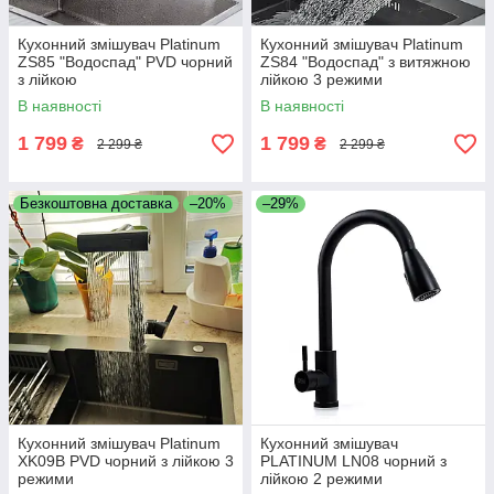
моделі з фільтром та витяжною лійкою
Кухонний змішувач Platinum
Кухонний змішувач Platinum
поворотні виливи
ZS85 "Водоспад" PVD чорний
ZS84 "Водоспад" з витяжною
простий монтаж
з лійкою
лійкою 3 режими
В наявності
В наявності
різні кольори та стилі
доступна ціна
1 799
1 799
₴
₴
2 299 ₴
2 299 ₴
Замовляйте кухонні змішувачі Platinum в інтернет-магазині
Emoyki.com з доставкою по Україні. Ви можете купити
Безкоштовна доставка
–20%
–29%
змішувач для кухні з оплатою при отриманні або оформити
передоплату - обирайте зручний варіант та оновлюйте свою
кухню якісною сантехнікою.
Відповімо на додаткові питання:
073-0228822
068-0997049
095-5904675
Кухонний змішувач Platinum
Кухонний змішувач
XK09B PVD чорний з лійкою 3
PLATINUM LN08 чорний з
режими
лійкою 2 режими