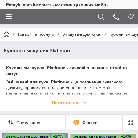
Emoyki.com Інтернет - магазин кухонних мийок
Товари та послуги
Змішувачі для кухні
Кухонні змішу
Кухонні змішувачі Platinum
Кухонні змішувачі Platinum - сучасні рішення зі сталі та
латуні.
Змішувачі для кухні Platinum
- це поєднання сучасного
дизайну, практичності та доступної ціни. У категорії
представлені моделі для різних типів кухонь - від класичних
рішень до функціональних змішувачів з додатковими
Показати все
можливостями. Якщо ви плануєте купити змішувач для кухні з
хорошими характеристиками та стильним виглядом,
продукція Platinum стане відмінним вибором.
Сортування
0
Фільтри
Змішувачі виготовляються з двох основних матеріалів:
латунь
Безкоштовна доставка
–14%
Безкоштовна доставка
–14%