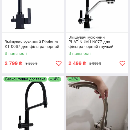
Змішувач кухонний
Змішувач кухонний Platinum
PLATINUM LN077 для
KT 0067 для фільтра чорний
фільтра чорний гнучкий
В наявності
В наявності
2 799
2 499
₴
₴
3 299 ₴
2 999 ₴
Безкоштовна доставка
–14%
–22%