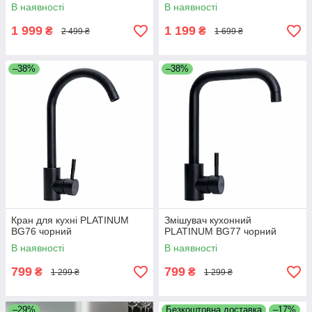
В наявності
В наявності
1 999
1 199
₴
₴
2 499 ₴
1 699 ₴
–38%
–38%
Кран для кухні PLATINUM
Змішувач кухонний
BG76 чорний
PLATINUM BG77 чорний
В наявності
В наявності
799
799
₴
₴
1 299 ₴
1 299 ₴
–29%
Безкоштовна доставка
–17%