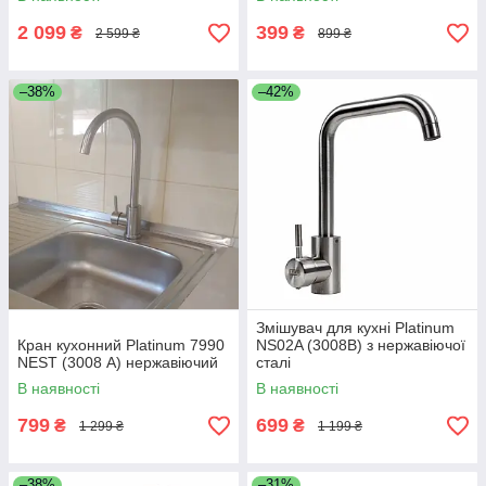
2 099
399
₴
₴
2 599 ₴
899 ₴
–38%
–42%
Змішувач для кухні Platinum
Кран кухонний Platinum 7990
NS02A (3008B) з нержавіючої
NEST (3008 А) нержавіючий
сталі
В наявності
В наявності
799
699
₴
₴
1 299 ₴
1 199 ₴
–38%
–31%