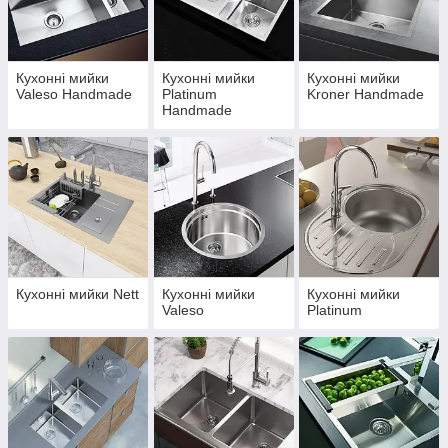
Форми: круглі, квадратні, прямокутні, кутові.
Монтаж: врізний, накладний, підстільний.
Різні модифікації: моделі з однією або двома чашами
Кухонні мийки
Кухонні мийки
Кухонні мийки
з крилом або без.
Valeso Handmade
Platinum
Kroner Handmade
Handmade
Покриття: поліроване, матове сатинове,
брашироване або текстуроване.
Додаткові аксесуари: сифони, дозатори, коландери,
сушки та килимки.
Чому вибирають нас:
Швидка доставка по всій Україні.
Можливість оплати різними способами.
Консультації та допомога з вибором.
Кухонні мийки Nett
Кухонні мийки
Кухонні мийки
Valeso
Platinum
Гарантія від виробника та конкурентні ціни.
Вибираючи кухонну мийку з нержавіючої сталі на emoyki.com,
ви отримуєте надійність, стиль та довговічність у кожній
деталі, забезпечуючи своїй кухні максимальний комфорт та
зручність у щоденному використанні.
По запитанням стосовно продукції, просимо телефонувати за
телефонами: