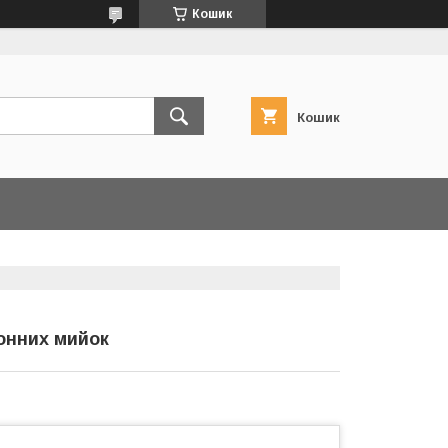
Кошик
Кошик
хонних мийок