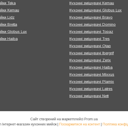
ийки Teka
Кухонні змішувачі Kernau
ийки Kernau
Кухонні змішувачі Globus Lux
ийки Lidz
Кухонні змішувачі Bravo
йки Bretta
Кухонні змішувачі Domino
ийки Globus Lux
Кухонні змішувачі Topaz
ийки Haiba
Кухонні змішувачі Tres
Кухонні змішувачі Qtap
Кухонні змішувачі Ibergrif
Кухонні змішувачі Zerix
Кухонні змішувачі Haiba
Кухонні змішувачі Mixxus
Кухонні змішувачі Plamix
Кухонні змішувачі Latres
Кухонні змішувачі Nett
Сайт створений на маркетплейсі
Prom.ua
Emoyki.com Інтернет-магазин кухонних мийок |
Поскаржитися на контент
|
Політика конфі