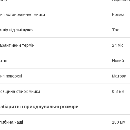
ип встановлення мийки
Врізна
твір під змішувач
Так
арантійний термін
24 міс
Стан
Новий
ип поверхні
Матова
овщина стінок мийки
0.8 мм
Габаритні і приєднувальні розміри
либина чаші
180 мм