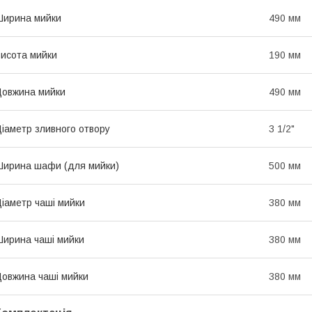
ирина мийки
490 мм
исота мийки
190 мм
овжина мийки
490 мм
іаметр зливного отвору
3 1/2"
ирина шафи (для мийки)
500 мм
іаметр чаші мийки
380 мм
ирина чаші мийки
380 мм
овжина чаші мийки
380 мм