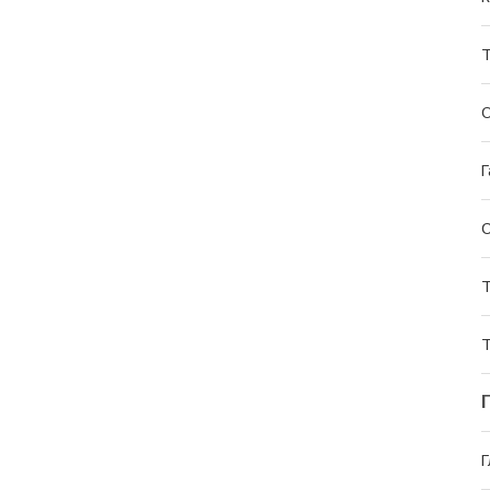
Т
О
Г
Т
Т
Г