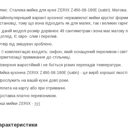
пис: Сталева мийка для кухні ZERIX Z490-08-180E (satin). Матова. 
айпопулярніший варіант кухонної нержавіючої мийки круглої форми 
становці, тому що вона підходить як для малих, так і великих гарні
 даній моделі розмір дорівнює 49 сантиметрам і вона має матову п
огляд. Є євро- слив і перелив.
твір під змішувач зроблено.
 її комплектацію входять: сифон, який оснащений переливом і сміт
ерметизації примикання до стільниці.
оверхня жаростійкий і не боїться різких перепадів температури.
ийка кухонна ZERIX Z490-08-180E (satin) - це виріб хорошої якост
рослужить на вашій кухні довгі роки.
плата на карту або при отриманні.
оставка платно перевізником.
нші мийки ZERIX -
тут
арактеристики