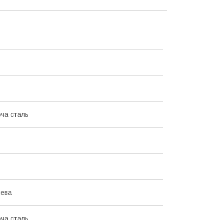
ча сталь
ева
ча сталь