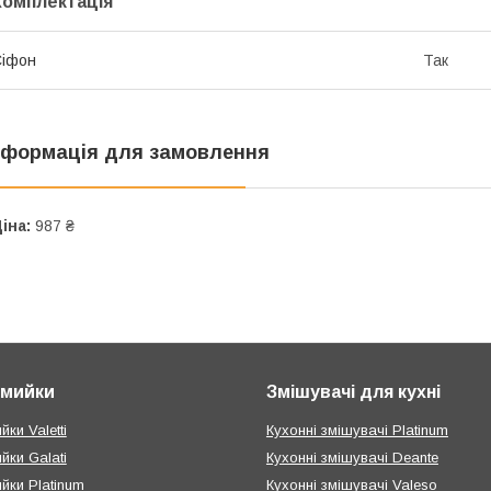
Комплектація
Сіфон
Так
нформація для замовлення
іна:
987 ₴
і мийки
Змішувачі для кухні
йки Valetti
Кухонні змішувачі Platinum
ийки Galati
Кухонні змішувачі Deante
ийки Platinum
Кухонні змішувачі Valeso