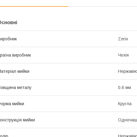
Основні
иробник
Zerix
раїна виробник
Чехія
атеріал мийки
Нержавію
овщина металу
0.6 мм
орма мийки
Кругла
онструкція мийки
Одночаш
олір
Нержавію