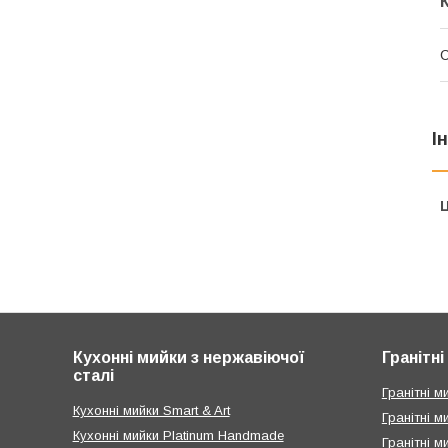
І
Ц
Кухонні мийки з нержавіючої
Гранітн
сталі
Гранітні ми
Кухонні мийки Smart & Art
Гранітні м
Кухонні мийки Platinum Handmade
Гранітні м