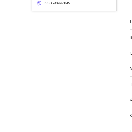
+380680997049
В
К
М
Т
Ф
К
К