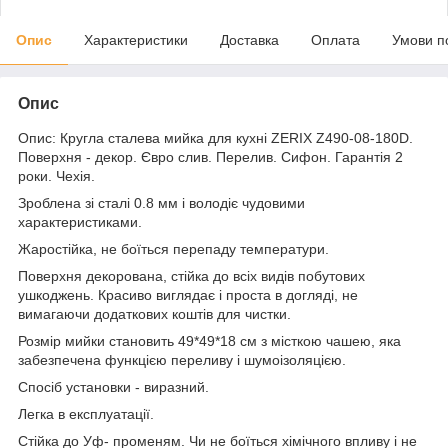
Опис
Характеристики
Доставка
Оплата
Умови п
Опис
Опис: Кругла сталева мийка для кухні ZERIX Z490-08-180D.
Поверхня - декор. Євро слив. Перелив. Сифон. Гарантія 2
роки. Чехія.
Зроблена зі сталі 0.8 мм і володіє чудовими
характеристиками.
Жаростійка, не боїться перепаду температури.
Поверхня декорована, стійка до всіх видів побутових
ушкоджень. Красиво виглядає і проста в догляді, не
вимагаючи додаткових коштів для чистки.
Розмір мийки становить 49*49*18 см з місткою чашею, яка
забезпечена функцією переливу і шумоізоляцією.
Спосіб установки - виразний.
Легка в експлуатації.
Стійка до Уф- променям. Чи не боїться хімічного впливу і не