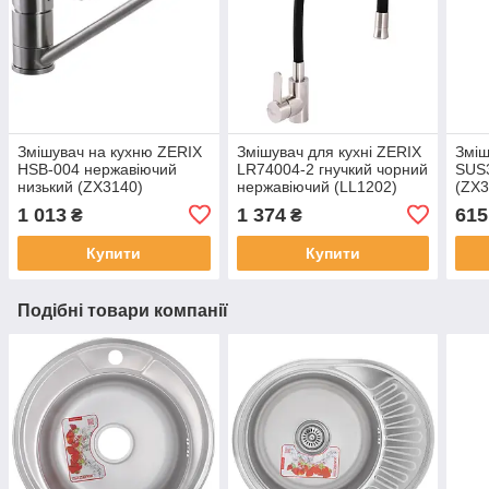
Змішувач на кухню ZERIX
Змішувач для кухні ZERIX
Зміш
HSB-004 нержавіючий
LR74004-2 гнучкий чорний
SUS
низький (ZX3140)
нержавіючий (LL1202)
(ZX3
1 013
1 374
615
₴
₴
Купити
Купити
Подібні товари компанії