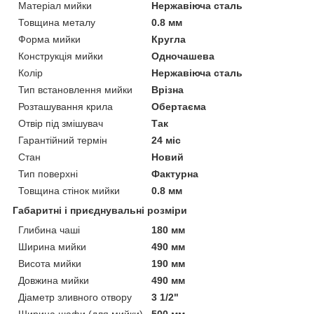
Матеріал мийки
Нержавіюча сталь
Товщина металу
0.8 мм
Форма мийки
Кругла
Конструкція мийки
Одночашева
Колір
Нержавіюча сталь
Тип встановлення мийки
Врізна
Розташування крила
Обертаєма
Отвір під змішувач
Так
Гарантійний термін
24 міс
Стан
Новий
Тип поверхні
Фактурна
Товщина стінок мийки
0.8 мм
Габаритні і приєднувальні розміри
Глибина чаші
180 мм
Ширина мийки
490 мм
Висота мийки
190 мм
Довжина мийки
490 мм
Діаметр зливного отвору
3 1/2"
Ширина шафи (для мийки)
500 мм