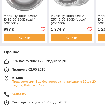
Мийка кухонна ZERIX
Мийка кухонна ZERIX
Мийк
Z490-08-180E (satin)
Z5745-08-180D (decor)
Z484
(ZX1584)
(ZX1593)
(ZX1
987
1 374
1 2
₴
₴
Купити
Купити
Про нас
99% позитивних з 225 відгуків за рік
Працює з 02.05.2015
м. Київ
Працюємо для Вас без перерви та вихідних з 10 до 20
години, Київ, Україна
Контакти
Сьогодні працює з 10:00 до 20:00