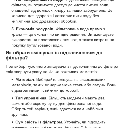
фільтра, ви отримуєте доступ до чистої питної води,
очищеної від домішок, хлору та інших забруднень. Це
корисно для здоров'я і дозволяє пити воду без
кип'ятіння або додаткової обробки.
Економія ресурсів
. Фільтрована вода прямо з
крана — це екологічно вигідне рішення. Ви зменшуєте
використання пластикових пляшок, а також витрати на
покупку бутильованої води.
Як обрати змішувач із підключенням до
фільтра?
При виборі кухонного змішувача з підключенням до фільтра
слід звернути увагу на кілька важливих моментів:
Матеріал
. Вибирайте змішувачі з високоякісних
матеріалів, таких як нержавіюча сталь або латунь. Вони
є довговічними і стійкими до корозії.
Тип управління
. Більшість моделей мають два
важелі або окрему ручку для фільтрованої води.
Оберіть той варіант, який здається вам найбільш
зручним.
Сумісність із фільтром
. Уточніть, чи підходить
змішувач до вашої системи фільтрації. Більшість