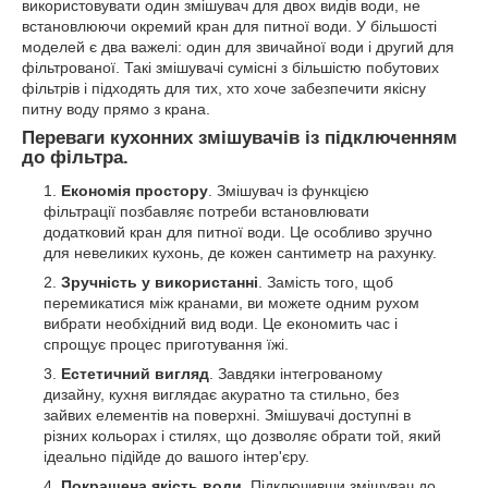
використовувати один змішувач для двох видів води, не
встановлюючи окремий кран для питної води. У більшості
моделей є два важелі: один для звичайної води і другий для
фільтрованої. Такі змішувачі сумісні з більшістю побутових
фільтрів і підходять для тих, хто хоче забезпечити якісну
питну воду прямо з крана.
Переваги кухонних змішувачів із підключенням
до фільтра.
Економія простору
. Змішувач із функцією
фільтрації позбавляє потреби встановлювати
додатковий кран для питної води. Це особливо зручно
для невеликих кухонь, де кожен сантиметр на рахунку.
Зручність у використанні
. Замість того, щоб
перемикатися між кранами, ви можете одним рухом
вибрати необхідний вид води. Це економить час і
спрощує процес приготування їжі.
Естетичний вигляд
. Завдяки інтегрованому
дизайну, кухня виглядає акуратно та стильно, без
зайвих елементів на поверхні. Змішувачі доступні в
різних кольорах і стилях, що дозволяє обрати той, який
ідеально підійде до вашого інтер'єру.
Покращена якість води
. Підключивши змішувач до