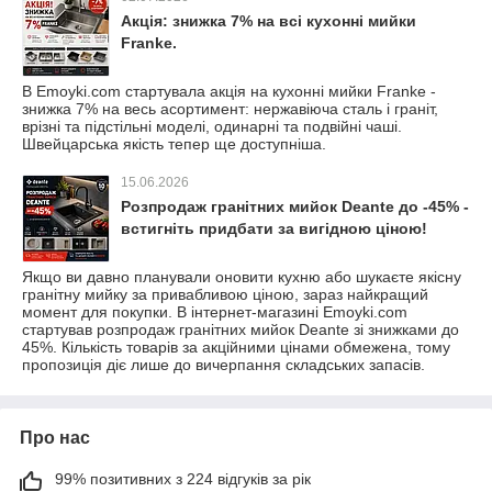
Акція: знижка 7% на всі кухонні мийки
Franke.
В Emoyki.com стартувала акція на кухонні мийки Franke -
знижка 7% на весь асортимент: нержавіюча сталь і граніт,
врізні та підстільні моделі, одинарні та подвійні чаші.
Швейцарська якість тепер ще доступніша.
15.06.2026
Розпродаж гранітних мийок Deante до -45% -
встигніть придбати за вигідною ціною!
Якщо ви давно планували оновити кухню або шукаєте якісну
гранітну мийку за привабливою ціною, зараз найкращий
момент для покупки. В інтернет-магазині Emoyki.com
стартував розпродаж гранітних мийок Deante зі знижками до
45%. Кількість товарів за акційними цінами обмежена, тому
пропозиція діє лише до вичерпання складських запасів.
Про нас
99% позитивних з 224 відгуків за рік