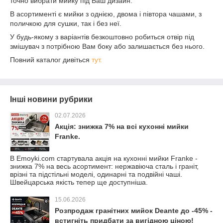
точно вибрати мийку під Ваш дизайн.
В асортименті є мийки з однією, двома і півтора чашами, з
поличкою для сушки, так і без неї.
У будь-якому з варіантів безкоштовно робиться отвір під
змішувач з потрібною Вам боку або залишається без нього.
Повний каталог дивіться
тут.
Інші новини рубрики
02.07.2026
Акція: знижка 7% на всі кухонні мийки
Franke.
В Emoyki.com стартувала акція на кухонні мийки Franke -
знижка 7% на весь асортимент: нержавіюча сталь і граніт,
врізні та підстільні моделі, одинарні та подвійні чаші.
Швейцарська якість тепер ще доступніша.
15.06.2026
Розпродаж гранітних мийок Deante до -45% -
встигніть придбати за вигідною ціною!