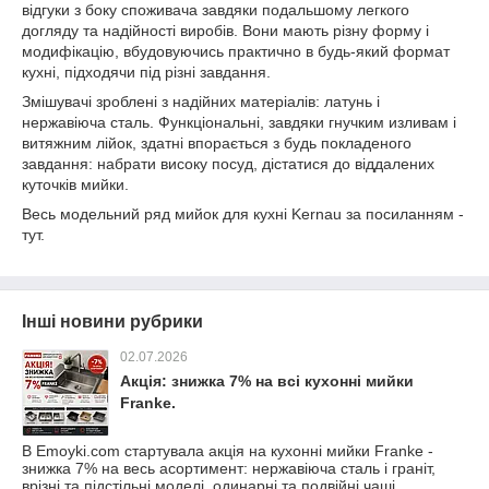
відгуки з боку споживача завдяки подальшому легкого
догляду та надійності виробів. Вони мають різну форму і
модифікацію, вбудовуючись практично в будь-який формат
кухні, підходячи під різні завдання.
Змішувачі зроблені з надійних матеріалів: латунь і
нержавіюча сталь. Функціональні, завдяки гнучким изливам і
витяжним лійок, здатні впорається з будь покладеного
завдання: набрати високу посуд, дістатися до віддалених
куточків мийки.
Весь модельний ряд мийок для кухні Kernau за посиланням -
тут.
Інші новини рубрики
02.07.2026
Акція: знижка 7% на всі кухонні мийки
Franke.
В Emoyki.com стартувала акція на кухонні мийки Franke -
знижка 7% на весь асортимент: нержавіюча сталь і граніт,
врізні та підстільні моделі, одинарні та подвійні чаші.