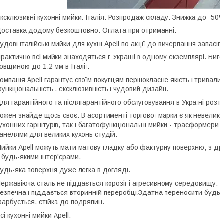
ксклюзивні кухонні мийки. Італія. Розпродаж складу. Знижка до -5
оставка додому безкоштовно. Оплата при отриманні.
удові італійські мийки для кухні Apell по акції до вичерпання запасів
рактично всі мийки знаходяться в Україні в одному екземплярі. Виг
овщиною до 1.2 мм в Італії.
омпанія Apell гарантує своїм покупцям першокласне якість і тривали
ункціональність , ексклюзивність і чудовий дизайн.
ля гарантійного та післягарантійного обслуговування в Україні ро
ожен знайде щось своє. В асортименті торгової марки є як невели
ухонних гарнітурів, так і багатофункціональні мийки - трасформери
анелями для великих кухонь студій.
ийки Apell можуть мати матову гладку або фактурну поверхню, з 
 будь-якими інтер'єрами.
удь-яка поверхня дуже легка в догляді.
ержавіюча сталь не піддається корозії і агресивному середовищу. 
езпечна і піддається вторинній переробці.Здатна переносити будь
арбується, стійка до подряпин.
сі кухонні мийки Apell: