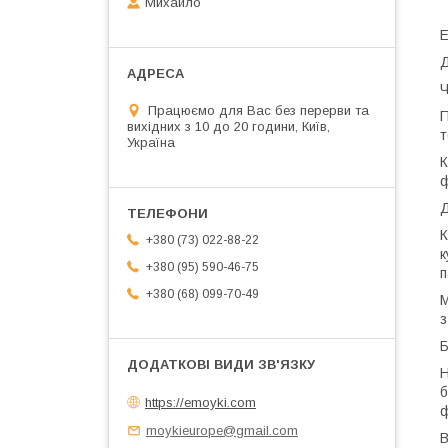
Михайло
Е
Д
Ч
Працюємо для Вас без перерви та
П
вихідних з 10 до 20 години, Київ,
т
Україна
К
ф
Д
К
+380 (73) 022-88-22
к
+380 (95) 590-46-75
п
+380 (68) 099-70-49
М
з
Б
Н
б
https://emoyki.com
ф
moykieurope@gmail.com
В