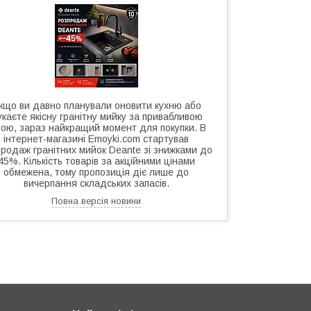
кщо ви давно планували оновити кухню або
каєте якісну гранітну мийку за привабливою
ною, зараз найкращий момент для покупки. В
інтернет-магазині Emoyki.com стартував
родаж гранітних мийок Deante зі знижками до
45%. Кількість товарів за акційними цінами
обмежена, тому пропозиція діє лише до
вичерпання складських запасів.
Повна версія новини