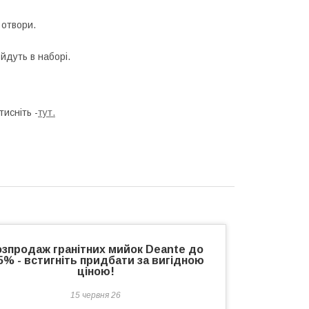
 отвори.
йдуть в наборі.
тисніть -
тут.
озпродаж гранітних мийок Deante до
5% - встигніть придбати за вигідною
ціною!
15 червня 26