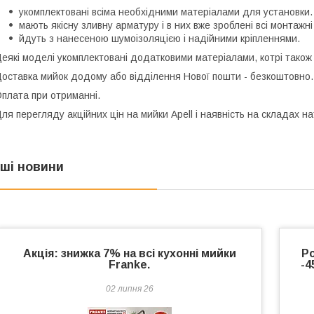
укомплектовані всіма необхідними матеріалами для установки.
мають якісну зливну арматуру і в них вже зроблені всі монтажні
йдуть з нанесеною шумоізоляцією і надійними кріпленнями.
еякі моделі укомплектовані додатковими матеріалами, котрі також 
оставка мийок додому або відділення Нової пошти - безкоштовно.
плата при отриманні.
ля перегляду акційних цін на мийки Apell і наявність на складах на
нші новини
Акція: знижка 7% на всі кухонні мийки
Р
Franke.
-4
02 липня 26