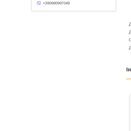
+380680997049
Д
Д
О
Д
І