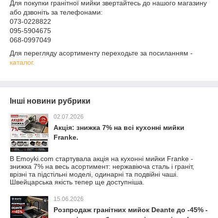
Для покупки гранітної мийки звертайтесь до нашого магазину
або дзвоніть за телефонами:
073-0228822
095-5904675
068-0997049
Для перегляду асортименту переходьте за посиланням -
каталог.
Інші новини рубрики
02.07.2026
Акція: знижка 7% на всі кухонні мийки
Franke.
В Emoyki.com стартувала акція на кухонні мийки Franke -
знижка 7% на весь асортимент: нержавіюча сталь і граніт,
врізні та підстільні моделі, одинарні та подвійні чаші.
Швейцарська якість тепер ще доступніша.
15.06.2026
Розпродаж гранітних мийок Deante до -45% -