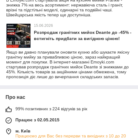
В Emoyki.com стартувала акція на кухонні мийки Franke -
знижка 7% на весь асортимент: нержавіюча сталь і граніт,
врізні та підстільні моделі, одинарні та подвійні чаші.
Швейцарська якість тепер ще доступніша.
15.06.2026
Розпродаж гранітних мийок Deante до -45% -
встигніть придбати за вигідною ціною!
Якщо ви давно планували оновити кухню або шукаєте якісну
гранітну мийку за привабливою ціною, зараз найкращий
момент для покупки. В інтернет-магазині Emoyki.com
стартував розпродаж гранітних мийок Deante зі знижками до
45%. Кількість товарів за акційними цінами обмежена, тому
пропозиція діє лише до вичерпання складських запасів.
Про нас
99% позитивних з 224 відгуків за рік
Працює з 02.05.2015
м. Київ
Працюємо для Вас без перерви та вихідних з 10 до 20