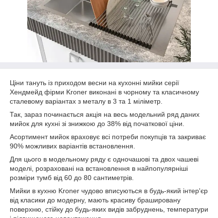
Ціни тануть із приходом весни на кухонні мийки серії
Хендмейд фірми Kroner виконані в чорному та класичному
сталевому варіантах з металу в 3 та 1 міліметр.
Так, зараз починається акція на весь модельний ряд даних
мийок для кухні зі знижкою до 38% від початкової ціни.
Асортимент мийок враховує всі потреби покупців та закриває
90% можливих варіантів встановлення.
Для цього в модельному ряду є одночашові та двох чашеві
моделі, розраховані на встановлення в найпопулярніші
розміри тумб від 60 до 80 сантиметрів.
Мийки в кухню Kroner чудово вписуються в будь-який інтер'єр
від класики до модерну, мають красиву брашировану
поверхню, стійку до будь-яких видів забруднень, температури