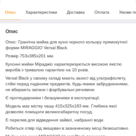
Опис
Характеристики
Доставка
Оплата
Умови п
Опис
Опис: Гранітна мийка для кухні чорного кольору прямокутної
форми MIRAGGIO Versal Black.
Розмір 753х385х201 мм.
Кухонні мийки Міраджіо характеризуються високою якістю
виробів з тривалою гарантією на 10 років.
Versal Black у своєму складі мають захист від ультрафіолету,
стійкі перед падінням предметів, будь-якими забрудненнями,
не вбирають запахи і фарбувальні речовини.
Є протиударними і безшумними в експлуатації.
Модель має містку чашу 415х325х183 мм. Глибина якої
дозволяє поміщати великогабаритну посуд.
Є перелив для відведення зайвої, набраної води.
Робиться отвір під змішувач в зазначеному місці безкоштовно.