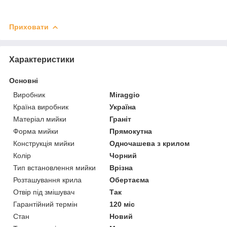
Приховати
Характеристики
Основні
Виробник
Miraggio
Країна виробник
Україна
Матеріал мийки
Граніт
Форма мийки
Прямокутна
Конструкція мийки
Одночашева з крилом
Колір
Чорний
Тип встановлення мийки
Врізна
Розташування крила
Обертаєма
Отвір під змішувач
Так
Гарантійний термін
120 міс
Стан
Новий