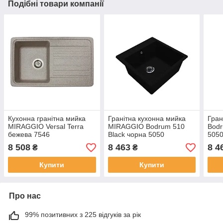
Подібні товари компанії
Кухонна гранітна мийка
Гранітна кухонна мийка
Гран
MIRAGGIO Versal Terra
MIRAGGIO Bodrum 510
Bodr
бежева 7546
Black чорна 5050
505
8 508
8 463
8 4
₴
₴
Купити
Купити
Про нас
99% позитивних з 225 відгуків за рік