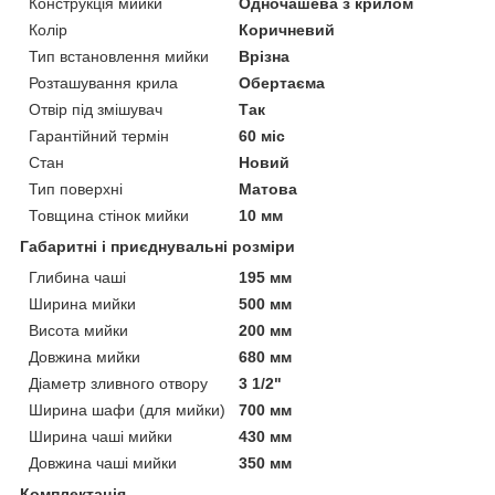
Конструкція мийки
Одночашева з крилом
Колір
Коричневий
Тип встановлення мийки
Врізна
Розташування крила
Обертаєма
Отвір під змішувач
Так
Гарантійний термін
60 міс
Стан
Новий
Тип поверхні
Матова
Товщина стінок мийки
10 мм
Габаритні і приєднувальні розміри
Глибина чаші
195 мм
Ширина мийки
500 мм
Висота мийки
200 мм
Довжина мийки
680 мм
Діаметр зливного отвору
3 1/2"
Ширина шафи (для мийки)
700 мм
Ширина чаші мийки
430 мм
Довжина чаші мийки
350 мм
Комплектація