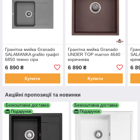
Гранітна мийка Granado
Гранітна мийка Granado
Гран
SALAMANKA grafito графіт
UNDER TOP marron 4640
SALA
6850 темно сіра
коричнева
кре
6 890
6 890
6 8
₴
₴
Купити
Купити
Акційні пропозиції та новинки
Безкоштовна доставка
Безкоштовна доставка
Подарунок
Подарунок