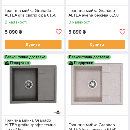
Гранітна мийка Granado
Гранітна мийка Granado
ALTEA gris світло сіра 6150
ALTEA avena бежева 6150
В наявності
В наявності
5 890
5 890
₴
₴
Купити
Купити
Безкоштовна доставка
Безкоштовна доставка
Подарунок
Подарунок
Гранітна мийка Granado
ALTEA grafito графіт темно
Гранітна мийка Granado
сіра 6150
ALTEA terra пісочна 6150