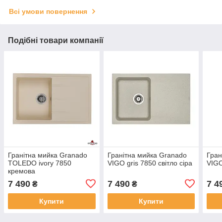
Всі умови повернення
Подібні товари компанії
Гранітна мийка Granado
Гранітна мийка Granado
Гран
TOLEDO ivory 7850
VIGO gris 7850 світло сіра
VIGO
кремова
7 490
7 490
7 4
₴
₴
Купити
Купити