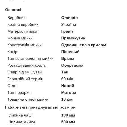
Основні
Виробник
Granado
Країна виробник
Україна
Матеріал мийки
Граніт
Форма мийки
Прямокутна
Конструкція мийки
Одночашева з крилом
Колір
Пісочний
Тип встановлення мийки
Врізна
Розташування крила
Обертаєма
Отвір під змішувач
Так
Гарантійний термін
60 міс
Стан
Новий
Тип поверхні
Матова
Товщина стінок мийки
10 мм
Габаритні і приєднувальні розміри
Глибина чаші
190 мм
Ширина мийки
500 мм