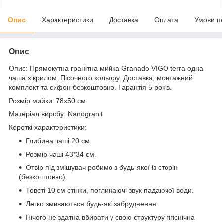
Опис
Характеристики
Доставка
Оплата
Умови п
Опис
Опис: Прямокутна гранітна мийка Granado VIGO terra одна
чаша з крилом. Пісочного кольору. Доставка, монтажний
комплект та сифон безкоштовно. Гарантія 5 років.
Розмір мийки: 78х50 см.
Матеріал виробу: Nanogranit
Короткі характеристики:
Глибина чаші 20 см.
Розмір чаші 43*34 см.
Отвір під змішувач робимо з будь-якої із сторін
(безкоштовно)
Товсті 10 см стінки, поглинаючі звук падаючої води.
Легко змиваються будь-які забруднення.
Нічого не здатна вбирати у свою структуру гігієнічна