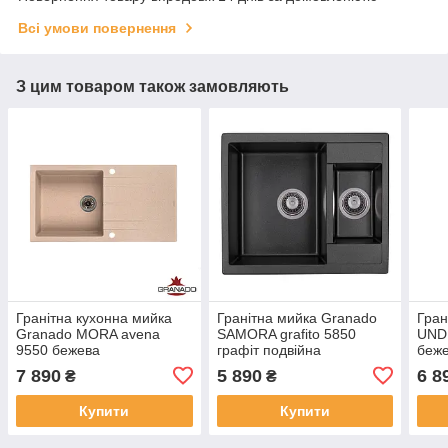
Всі умови повернення
З цим товаром також замовляють
Гранітна кухонна мийка
Гранітна мийка Granado
Гран
Granado MORA avena
SAMORA grafito 5850
UND
9550 бежева
графіт подвійна
беж
7 890
5 890
6 8
₴
₴
Купити
Купити