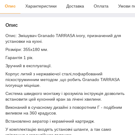
Опис
Характеристики
Доставка
Оплата
Умови п
Опис
Опис: Змішувач Granado TARRASA ivory, призначений для
установки на кухні.
Розміри: 355х180 мм.
Гарантія 1 рік.
Зручний в експлуатації.
Корпус литий з нержавіючої сталі,пофарбований
піскоструминним методом ,що робить Granado TARRASA
ivoryеще міцніше.
Система швидкого монтажу і зрозуміла інструкція дозволить
встановити цей кухонний кран за лічені хвилини.
Виконаний в сучасному дизайні з поворотним Г - подібним
виливом на 360 крадусов.
Встановлено аератор і керамічний картридж.
У комплектацію входять установчі шланги, а так само
кріплення з гарантійним талоном.