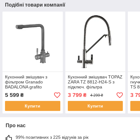
Подібні товари компанії
Кухонний змішувач з
Кухонний змішувач TOPAZ
Кухо
фільтром Granado
ZARA TZ 8812-H24-S з
гнуч
BADALONA grafito
підключ. фільтра
TS 8
мат
5 599
3 799
3 7
₴
₴
4 299 ₴
Купити
Купити
Про нас
99% позитивних з 225 відгуків за рік