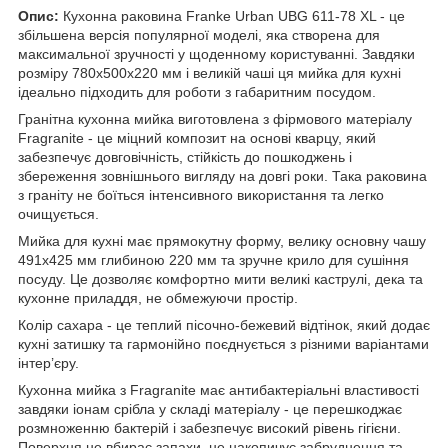
Опис:
Кухонна раковина Franke Urban UBG 611-78 XL - це
збільшена версія популярної моделі, яка створена для
максимальної зручності у щоденному користуванні. Завдяки
розміру 780х500х220 мм і великій чаші ця мийка для кухні
ідеально підходить для роботи з габаритним посудом.
Гранітна кухонна мийка виготовлена з фірмового матеріалу
Fragranite - це міцний композит на основі кварцу, який
забезпечує довговічність, стійкість до пошкоджень і
збереження зовнішнього вигляду на довгі роки. Така раковина
з граніту не боїться інтенсивного використання та легко
очищується.
Мийка для кухні має прямокутну форму, велику основну чашу
491х425 мм глибиною 220 мм та зручне крило для сушіння
посуду. Це дозволяє комфортно мити великі каструлі, дека та
кухонне приладдя, не обмежуючи простір.
Колір сахара - це теплий пісочно-бежевий відтінок, який додає
кухні затишку та гармонійно поєднується з різними варіантами
інтер’єру.
Кухонна мийка з Fragranite має антибактеріальні властивості
завдяки іонам срібла у складі матеріалу - це перешкоджає
розмноженню бактерій і забезпечує високий рівень гігієни.
Поверхня не вбирає запахи, не накопичує забруднення та