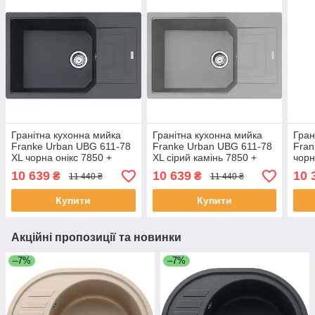
Гранітна кухонна мийка
Гранітна кухонна мийка
Гран
Franke Urban UBG 611-78
Franke Urban UBG 611-78
Fran
XL чорна онікс 7850 +
XL сірий камінь 7850 +
чорн
коландер
коландер
кол
10 639
10 639
10 
₴
₴
11 440 ₴
11 440 ₴
Купити
Купити
Акційні пропозиції та новинки
–7%
–7%