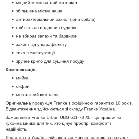
міцний композитний матеріал
збільшена містка чаша
антибактеріальний захист (іони срібла)
стійкість до подряпин і ударів
не вбирає запахи та барвники
захист від ультрафіолету
тиха в експлуатації
зручне крило для сушіння посуду
Комплектація:
мийка
сифон
монтажний комплект
Оригінальна продукція Franke з офіційною гарантією 10 років.
Відвантаження здійснюється зі складу Franke Україна.
Замовляйте Franke Urban UBG 611-78 XL - це практична
кухонна мийка для тих, хто цінує простір, комфорт і
надійність.
Доставка по Україні здійснюється Новою поштою за рахунок