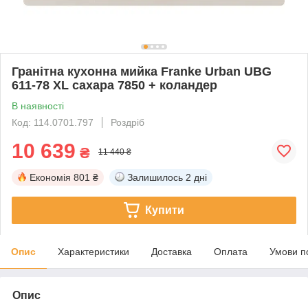
Гранітна кухонна мийка Franke Urban UBG
611-78 XL сахара 7850 + коландер
В наявності
Код: 114.0701.797
Роздріб
10 639
₴
11 440 ₴
Економія
801 ₴
Залишилось
2 дні
Купити
Опис
Характеристики
Доставка
Оплата
Умови п
Опис