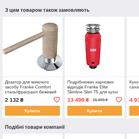
З цим товаром також замовляють
Дозатор для миючого
Подрібнювач харчових
Кухо
засобу Franke Comfort
відходів Franke Elite
саха
сталь/фраграніт бежевий
Slimline Slim 75 для кухні
2 132
13 499
4 9
₴
₴
15 499 ₴
Купити
Купити
Подібні товари компанії