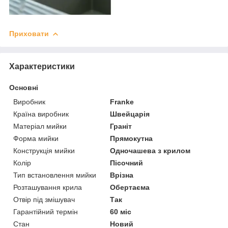
Приховати
Характеристики
Основні
Виробник
Franke
Країна виробник
Швейцарія
Матеріал мийки
Граніт
Форма мийки
Прямокутна
Конструкція мийки
Одночашева з крилом
Колір
Пісочний
Тип встановлення мийки
Врізна
Розташування крила
Обертаєма
Отвір під змішувач
Так
Гарантійний термін
60 міс
Стан
Новий