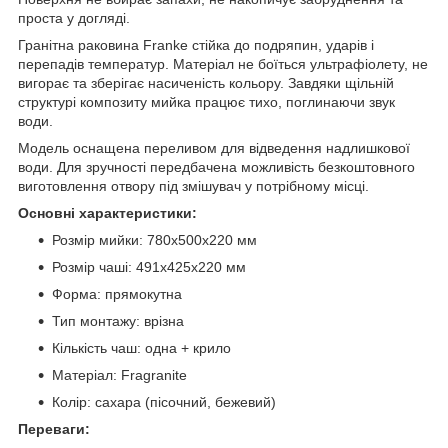
проста у догляді.
Гранітна раковина Franke стійка до подряпин, ударів і
перепадів температур. Матеріал не боїться ультрафіолету, не
вигорає та зберігає насиченість кольору. Завдяки щільній
структурі композиту мийка працює тихо, поглинаючи звук
води.
Модель оснащена переливом для відведення надлишкової
води. Для зручності передбачена можливість безкоштовного
виготовлення отвору під змішувач у потрібному місці.
Основні характеристики:
Розмір мийки: 780х500х220 мм
Розмір чаші: 491х425х220 мм
Форма: прямокутна
Тип монтажу: врізна
Кількість чаш: одна + крило
Матеріал: Fragranite
Колір: сахара (пісочний, бежевий)
Переваги: