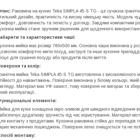
Опис:
Раковина на кухню Teka SIMPLA 45-S TG - це сучасна гранітн
тильний дизайн, практичність та високу німецьку якість. Модель ч
омфорт, довговічність та легкість у догляді. Завдяки компактним р
ухонна мийка стане зручним рішенням для щоденного використанн
абарити та характеристики чаші:
ухонна мийка має розмір 780х500 мм. Основна чаша виконана у роз
озволяє комфортно мити посуд, каструлі та інше кухонне приладд
ісце для сушіння посуду або продуктів після миття.
оверхня та колір:
ранітна мийка Teka SIMPLA 45-S TG виготовлена з високоякісного ко
тійкості до навантажень. Поверхня виконана у білому кольорі, який 
игляду. Матеріал має УФ-захист, тому поверхня не вигорає та зберіг
оків експлуатації.
Функціональні елементи:
ийка для кухні оснащена євро-зливом для швидкого відведення в
абезпечує додаткову зручність під час користування. Матеріал міс
ля контакту з продуктами. Кухонна раковина стійка до перепадів т
нших механічних пошкоджень. Поверхня легко очищується та не по
Спосіб монтажу: