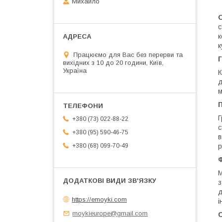
Михайло
с
к
к
Працюємо для Вас без перерви та
Г
вихідних з 10 до 20 години, Київ,
Україна
К
д
м
П
Г
+380 (73) 022-88-22
с
+380 (95) 590-46-75
в
р
+380 (68) 099-70-49
М
з
д
https://emoyki.com
і
moykieurope@gmail.com