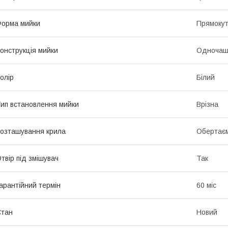
орма мийки
Прямоку
онструкція мийки
Одночаш
олір
Білий
ип встановлення мийки
Врізна
озташування крила
Обертає
твір під змішувач
Так
арантійний термін
60 міс
Стан
Новий