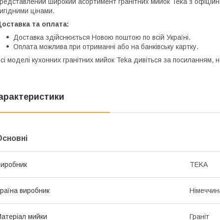
редставлений широкий асортимент гранітних мийок Teka з офіційн
игідними цінами.
оставка та оплата:
Доставка здійснюється Новою поштою по всій Україні.
Оплата можлива при отриманні або на банківську картку.
сі моделі кухонних гранітних мийок Teka дивіться за посиланням, 
арактеристики
Основні
иробник
TEKA
раїна виробник
Німеччин
атеріал мийки
Граніт