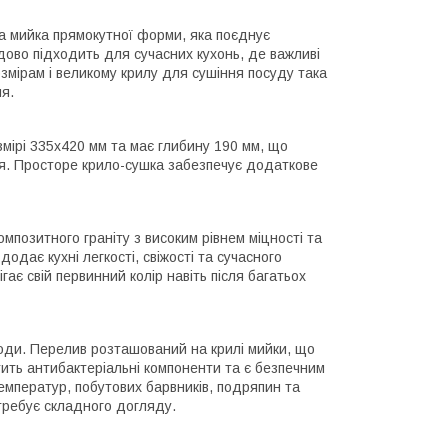
а мийка прямокутної форми, яка поєднує
удово підходить для сучасних кухонь, де важливі
озмірам і великому крилу для сушіння посуду така
я.
мірі 335х420 мм та має глибину 190 мм, що
я. Просторе крило-сушка забезпечує додаткове
мпозитного граніту з високим рівнем міцності та
додає кухні легкості, свіжості та сучасного
ає свій первинний колір навіть після багатьох
оди. Перелив розташований на крилі мийки, що
тить антибактеріальні компоненти та є безпечним
емператур, побутових барвників, подряпин та
требує складного догляду.