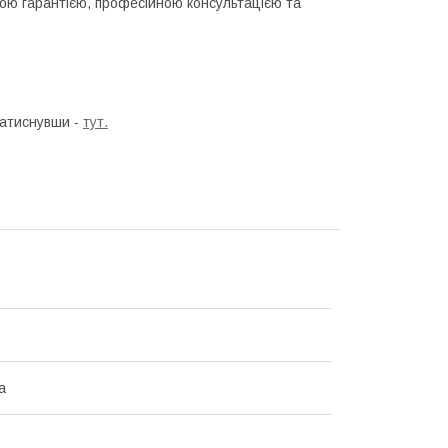
ою гарантією, професійною консультацією та
натиснувши -
тут.
а