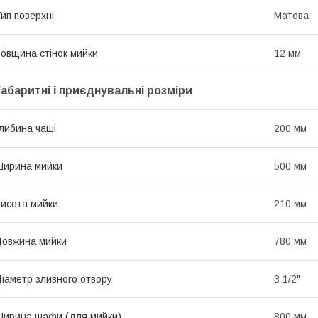
ип поверхні
Матова
овщина стінок мийки
12 мм
Габаритні і приєднувальні розміри
либина чаші
200 мм
ирина мийки
500 мм
исота мийки
210 мм
овжина мийки
780 мм
іаметр зливного отвору
3 1/2"
ирина шафи (для мийки)
800 мм