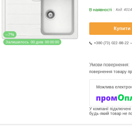
В наявності
Код:
4014
Купити
–7%
Залишилось
0
0
днів
0
0
0
0
0
0
+380 (73) 022-88-22
повернення товару п
У компанії підключені
будь-який товар не п