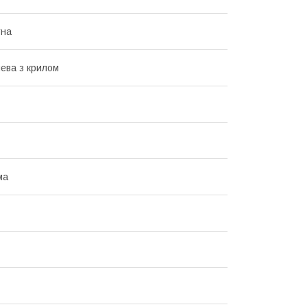
тна
ева з крилом
ма