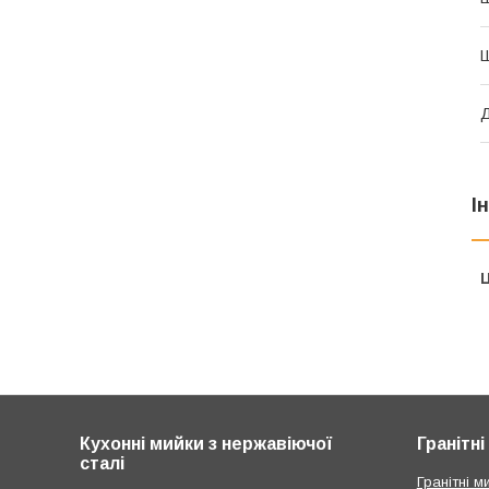
Ш
Д
І
Ц
Кухонні мийки з нержавіючої
Гранітн
сталі
Гранітні ми