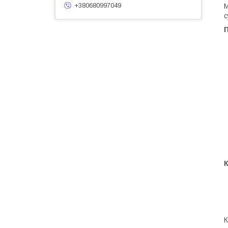
+380680997049
М
с
П
К