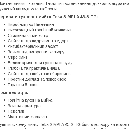
онтаж мийки - врізний. Такий тип встановлення дозволяє акуратно
учасний вигляд кухонної зони.
ереваги кухонної мийки Teka SIMPLA 45-S TG:
Виробництво Німеччина
Високоміцний гранітний композит
Стильний білий колір
Стійкість до подряпин та ударів
Антибактеріальний захист
Захист від вигорання кольору
Євро-злив
Велике крило для сушіння посуду
Глибока та практична чаша
Стійкість до побутових барвників
Простий догляд за поверхнею
Гарантія 5 років
Комплектація:
Гранітна кухонна мийка
Зливна арматура
Перелив
Монтажний комплект
упити кухонну мийку Teka SIMPLA 45-S TG білого кольору ви можете