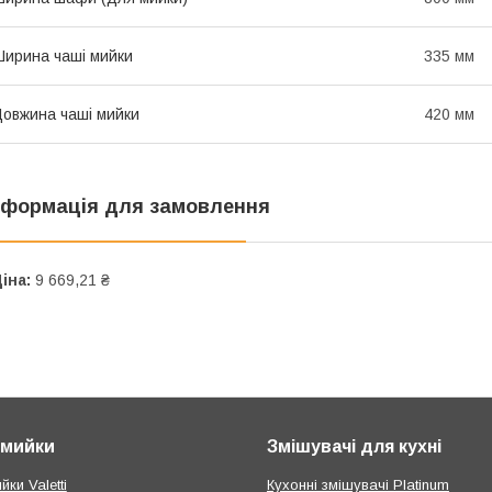
ирина чаші мийки
335 мм
овжина чаші мийки
420 мм
нформація для замовлення
іна:
9 669,21 ₴
і мийки
Змішувачі для кухні
йки Valetti
Кухонні змішувачі Platinum