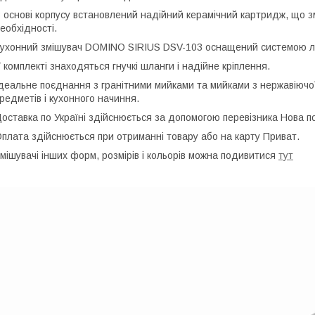
 основі корпусу встановлений надійний керамічний картридж, що зм
еобхідності.
ухонний змішувач DOMINO SIRIUS DSV-103 оснащений системою ле
 комплекті знаходяться гнучкі шланги і надійне кріплення.
деальне поєднання з гранітними мийками та мийками з нержавіючо
редметів і кухонного начиння.
оставка по Україні здійснюється за допомогою перевізника Нова п
плата здійснюється при отриманні товару або на карту Приват.
мішувачі інших форм, розмірів і кольорів можна подивитися
тут