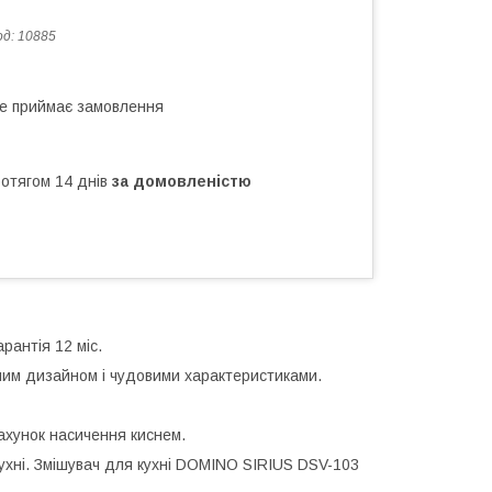
од:
10885
не приймає замовлення
ротягом 14 днів
за домовленістю
рантія 12 міс.
аним дизайном і чудовими характеристиками.
ахунок насичення киснем.
ухні. Змішувач для кухні DOMINO SIRIUS DSV-103