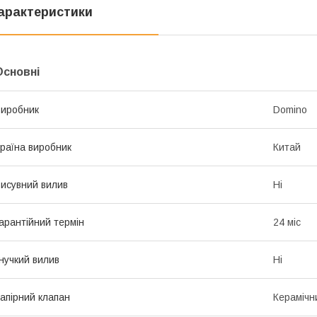
арактеристики
Основні
иробник
Domino
раїна виробник
Китай
исувний вилив
Ні
арантійний термін
24 міс
нучкий вилив
Ні
апірний клапан
Керамічн