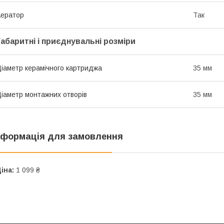
ератор
Так
Габаритні і приєднувальні розміри
іаметр керамічного картриджа
35 мм
іаметр монтажних отворів
35 мм
нформація для замовлення
іна:
1 099 ₴