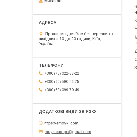
Михайло
В
н
К
У
Працюємо для Вас без перерви та
І
вихідних з 10 до 20 години, Київ,
п
Україна
Д
О
З
+380 (73) 022-88-22
+380 (95) 590-46-75
+380 (68) 099-70-49
https://emoyki.com
moykieurope@gmail.com