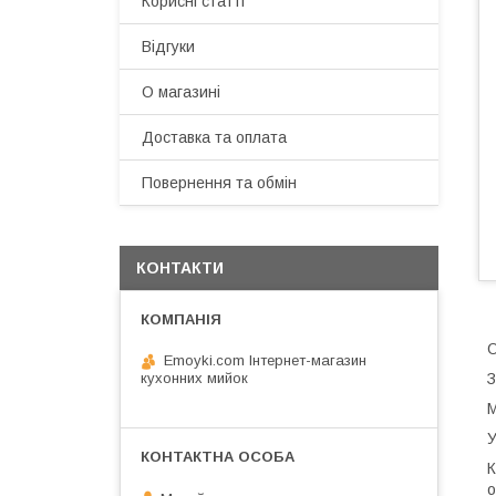
Корисні статті
Відгуки
О магазині
Доставка та оплата
Повернення та обмін
КОНТАКТИ
О
Emoyki.com Інтернет-магазин
кухонних мийок
З
М
У
К
о