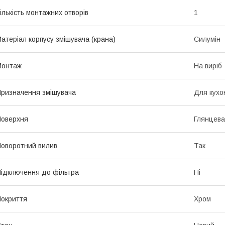
ількість монтажних отворів
1
атеріал корпусу змішувача (крана)
Силумін
Монтаж
На виріб
ризначення змішувача
Для кухо
оверхня
Глянцева
оворотний вилив
Так
ідключення до фільтра
Ні
окриття
Хром