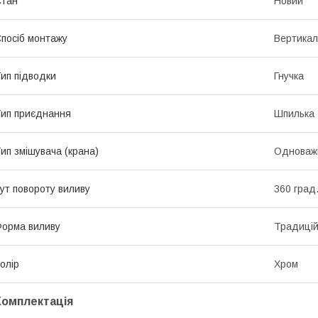
Стан
Новий
посіб монтажу
Вертикал
ип підводки
Гнучка
ип приєднання
Шпилька
ип змішувача (крана)
Одноваж
ут повороту виливу
360 град
орма виливу
Традиці
олір
Хром
Комплектація