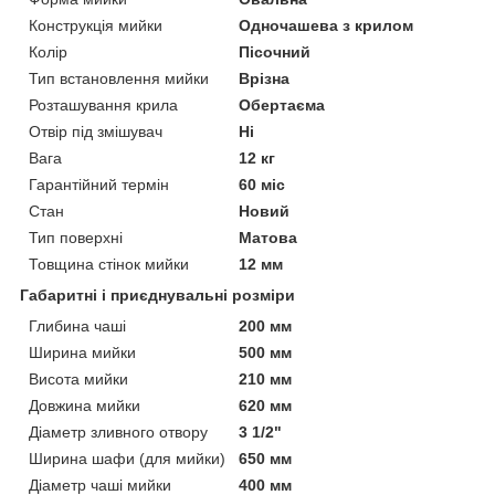
Конструкція мийки
Одночашева з крилом
Колір
Пісочний
Тип встановлення мийки
Врізна
Розташування крила
Обертаєма
Отвір під змішувач
Ні
Вага
12 кг
Гарантійний термін
60 міс
Стан
Новий
Тип поверхні
Матова
Товщина стінок мийки
12 мм
Габаритні і приєднувальні розміри
Глибина чаші
200 мм
Ширина мийки
500 мм
Висота мийки
210 мм
Довжина мийки
620 мм
Діаметр зливного отвору
3 1/2"
Ширина шафи (для мийки)
650 мм
Діаметр чаші мийки
400 мм