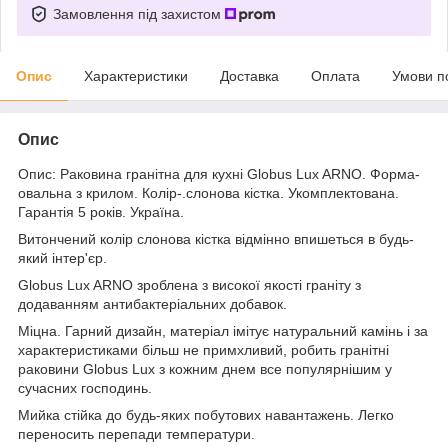
Замовлення під захистом
Опис
Характеристики
Доставка
Оплата
Умови п
Опис
Опис: Раковина гранітна для кухні Globus Lux ARNO. Форма-
овальна з крилом. Колір-.слонова кістка. Укомплектована.
Гарантія 5 років. Україна.
Витончений колір слонова кістка відмінно впишеться в будь-
який інтер'єр.
Globus Lux ARNO зроблена з високої якості граніту з
додаванням антибактеріальних добавок.
Міцна. Гарний дизайн, матеріал імітує натуральний камінь і за
характеристиками більш не примхливий, робить гранітні
раковини Globus Lux з кожним днем все популярнішим у
сучасних господинь.
Мийка стійка до будь-яких побутових навантажень. Легко
переносить перепади температури.