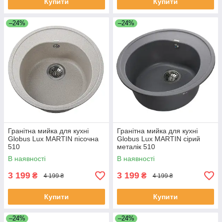
Купити
Купити
–24%
–24%
Гранітна мийка для кухні
Гранітна мийка для кухні
Globus Lux MARTIN пісочна
Globus Lux MARTIN сірий
510
металік 510
В наявності
В наявності
3 199
3 199
₴
₴
4 199 ₴
4 199 ₴
Купити
Купити
–24%
–24%