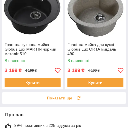
Гранітна кухонна мийка
Гранітна мийка для кухні
Globus Lux MARTIN чорний
Globus Lux ORTA мигдаль
металік 510
490
В наявності
В наявності
3 199
3 199
₴
₴
4 199 ₴
4 199 ₴
Купити
Купити
Показати ще
Про нас
99% позитивних з 225 відгуків за рік