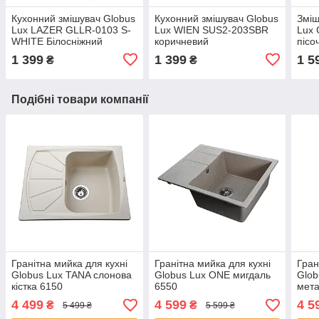
Кухонний змішувач Globus
Кухонний змішувач Globus
Зміш
Lux LAZER GLLR-0103 S-
Lux WIEN SUS2-203SBR
Lux
WHITE Білосніжний
коричневий
пісо
1 399
1 399
1 5
₴
₴
Подібні товари компанії
Гранітна мийка для кухні
Гранітна мийка для кухні
Гран
Globus Lux TANA слонова
Globus Lux ONE мигдаль
Glob
кістка 6150
6550
мета
4 499
4 599
4 5
₴
₴
5 499 ₴
5 599 ₴