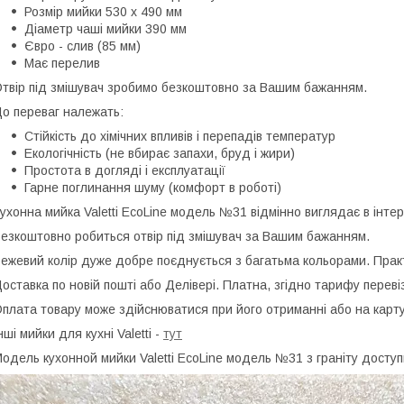
Розмір мийки 530 х 490 мм
Діаметр чаші мийки 390 мм
Євро - слив (85 мм)
Має перелив
твір під змішувач зробимо безкоштовно за Вашим бажанням.
о переваг належать:
Стійкість до хімічних впливів і перепадів температур
Екологічність (не вбирає запахи, бруд і жири)
Простота в догляді і експлуатації
Гарне поглинання шуму (комфорт в роботі)
ухонна мийка Valetti EcoLine модель №31 відмінно виглядає в інтер'
езкоштовно робиться отвір під змішувач за Вашим бажанням.
ежевий колір дуже добре поєднується з багатьма кольорами. Практ
оставка по новій пошті або Делівері. Платна, згідно тарифу переві
плата товару може здійснюватися при його отриманні або на карт
нші мийки для кухні Valetti -
тут
одель кухонной мийки Valetti EcoLine модель №31 з граніту доступ