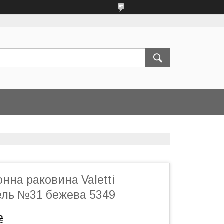
онна раковина Valetti
ель №31 бежева 5349
₴