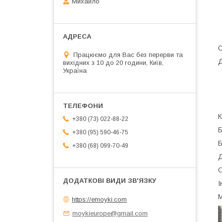
Михайло
О
Працюємо для Вас без перерви та
Д
вихідних з 10 до 20 години, Київ,
Україна
К
+380 (73) 022-88-22
Б
+380 (95) 590-46-75
Б
+380 (68) 099-70-49
Д
О
І
М
https://emoyki.com
moykieurope@gmail.com