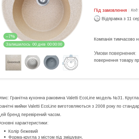
Під замовлення
Код
Відправка з 11 се
–7%
Компанія тимчасово 
Залишилось
0
0
днів
0
0
0
0
0
0
повернення товару п
пис: Гранітна кухонна раковина Valetti EcoLine модель №31. Кругла
ранітні мийки Valetti EcoLine виготовляються з 2008 року по стандар
ей бренд перевірений часом.
сновні характеристики:
Колір бежевий
Форма-кругла з містом під змішувач.