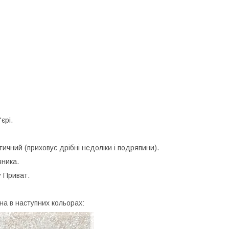
єрі.
ичний (приховує дрібні недоліки і подряпини).
зника.
у Приват.
на в наступних кольорах: