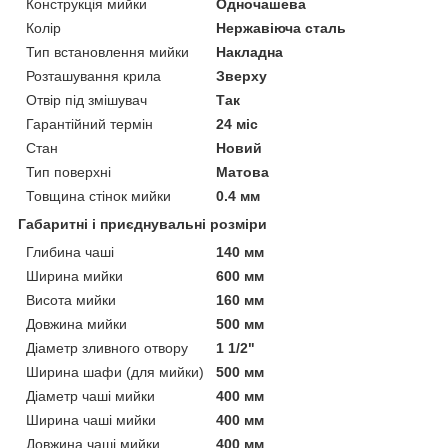
Конструкція мийки
Одночашева
Колір
Нержавіюча сталь
Тип встановлення мийки
Накладна
Розташування крила
Зверху
Отвір під змішувач
Так
Гарантійний термін
24 міс
Стан
Новий
Тип поверхні
Матова
Товщина стінок мийки
0.4 мм
Габаритні і приєднувальні розміри
Глибина чаші
140 мм
Ширина мийки
600 мм
Висота мийки
160 мм
Довжина мийки
500 мм
Діаметр зливного отвору
1 1/2"
Ширина шафи (для мийки)
500 мм
Діаметр чаші мийки
400 мм
Ширина чаші мийки
400 мм
Довжина чаші мийки
400 мм