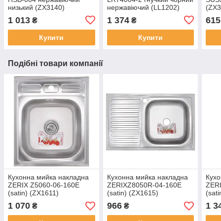
низький (ZX3140)
нержавіючий (LL1202)
(ZX3
1 013
1 374
615
₴
₴
Купити
Купити
Подібні товари компанії
Кухонна мийка накладна
Кухонна мийка накладна
Кухо
ZERIX Z5060-06-160E
ZERIXZ8050R-04-160E
ZER
(satin) (ZX1611)
(satin) (ZX1615)
(sat
1 070
966
1 3
₴
₴