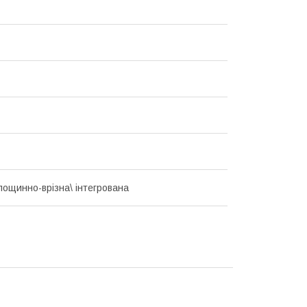
площинно-врізна\ інтегрована