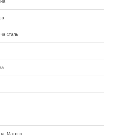
тна
ва
ча сталь
ма
на, Матова