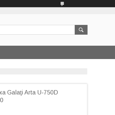
а Galaţi Arta U-750D
50