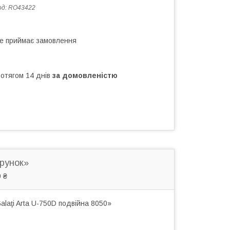
од:
RO43422
не приймає замовлення
ротягом 14 днів
за домовленістю
арунок»
 ₴
laţi Arta U-750D подвійна 8050»