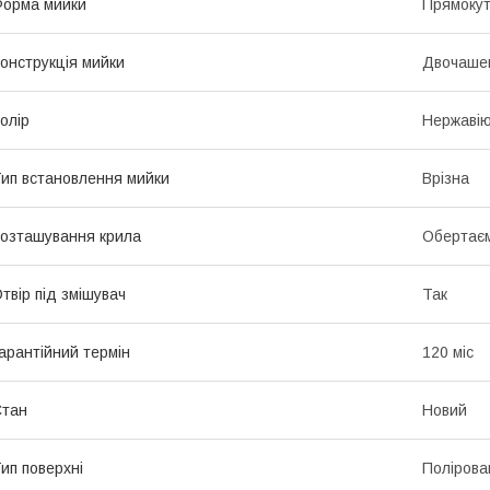
орма мийки
Прямоку
онструкція мийки
Двочаше
олір
Нержавію
ип встановлення мийки
Врізна
озташування крила
Обертає
твір під змішувач
Так
арантійний термін
120 міс
Стан
Новий
ип поверхні
Полірова