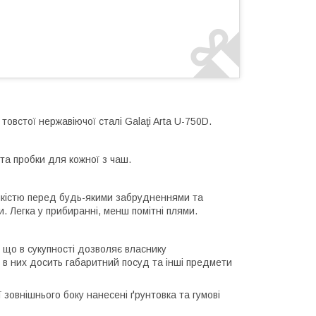
товстої нержавіючої сталі Galaţi Arta U-750D.
та пробки для кожної з чаш.
ійкістю перед будь-якими забрудненнями та
 Легка у прибиранні, менш помітні плями.
, що в сукупності дозволяє власнику
 в них досить габаритний посуд та інші предмети
 зовнішнього боку нанесені ґрунтовка та гумові