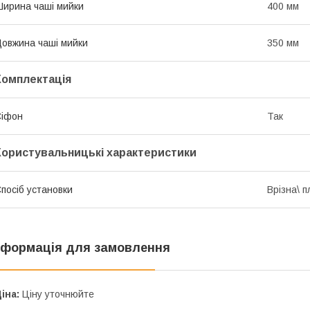
ирина чаші мийки
400 мм
овжина чаші мийки
350 мм
Комплектація
Сіфон
Так
Користувальницькі характеристики
посіб установки
Врізна\ 
нформація для замовлення
іна:
Ціну уточнюйте