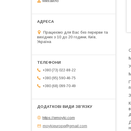
Михайло
Працюємо для Вас без перерви та
вихідних з 10 до 20 години, Київ,
Україна
О
М
У
+380 (73) 022-88-22
М
+380 (95) 590-46-75
П
+380 (68) 099-70-49
п
З
К
в
д
https://emoyki.com
Д
moykieurope@gmail.com
н