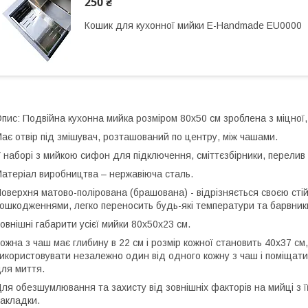
250 ₴
Кошик для кухонної мийки E-Handmade EU0000
пис: Подвійна кухонна мийка розміром 80х50 см зроблена з міцної, 
ає отвір під змішувач, розташований по центру, між чашами.
 наборі з мийкою сифон для підключення, сміттєзбірники, перелив 
атеріал виробництва – нержавіюча сталь.
оверхня матово-полірована (брашована) - відрізняється своєю ст
ошкодженнями, легко переносить будь-які температури та барвники.
овнішні габарити усієї мийки 80х50х23 см.
ожна з чаш має глибину в 22 см і розмір кожної становить 40х37 см
икористовувати незалежно один від одного кожну з чаш і поміщати
ля миття.
ля обезшумлювання та захисту від зовнішніх факторів на мийці з її
акладки.