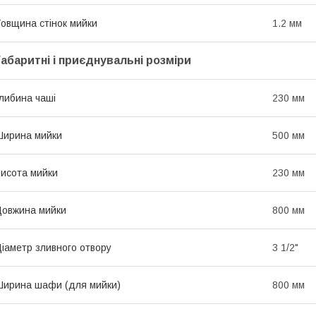
овщина стінок мийки
1.2 мм
Габаритні і приєднувальні розміри
либина чаші
230 мм
ирина мийки
500 мм
исота мийки
230 мм
овжина мийки
800 мм
іаметр зливного отвору
3 1/2"
ирина шафи (для мийки)
800 мм