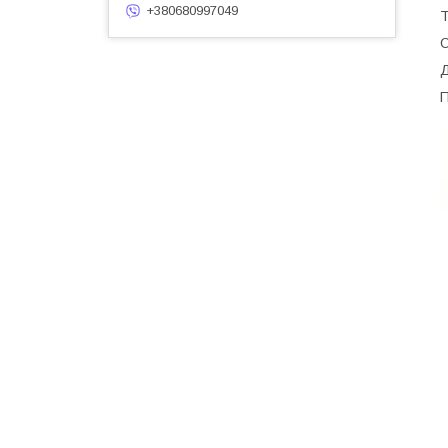
+380680997049
Т
О
Д
П