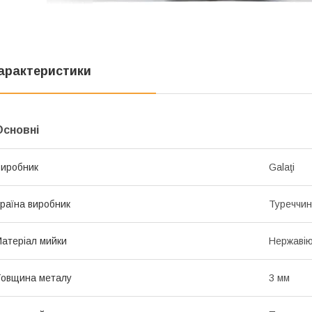
арактеристики
Основні
иробник
Galaţi
раїна виробник
Туреччи
атеріал мийки
Нержавію
овщина металу
3 мм