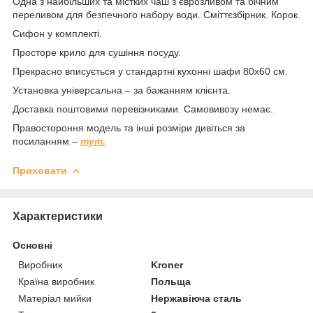
Одна з найбільших та містких чаш з єврозливом та бічним
переливом для безпечного набору води. Сміттєзбірник. Корок.
Сифон у комплекті.
Просторе крило для сушіння посуду.
Прекрасно вписується у стандартні кухонні шафи 80х60 см.
Установка універсальна – за бажанням клієнта.
Доставка поштовими перевізниками. Самовивозу немає.
Правостороння модель та інші розміри дивіться за
посиланням –
тут.
Приховати
Характеристики
Основні
Виробник
Kroner
Країна виробник
Польща
Матеріал мийки
Нержавіюча сталь