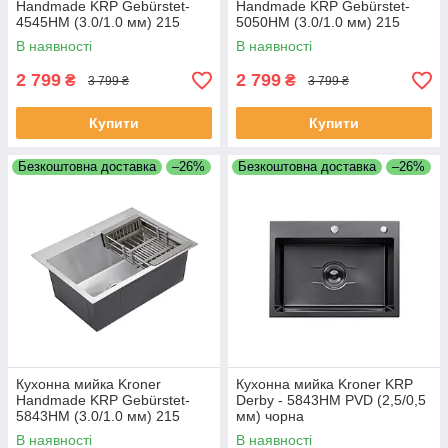
Handmade KRP Gebürstet-
Handmade KRP Gebürstet-
4545HM (3.0/1.0 мм) 215
5050HM (3.0/1.0 мм) 215
нерж. 4545 + кошик
нерж. 5050 + кошик
В наявності
В наявності
2 799
2 799
₴
₴
3 799 ₴
3 799 ₴
Купити
Купити
Безкоштовна доставка
–26%
Безкоштовна доставка
–26%
Кухонна мийка Kroner
Кухонна мийка Kroner KRP
Handmade KRP Gebürstet-
Derby - 5843HM PVD (2,5/0,5
5843HM (3.0/1.0 мм) 215
мм) чорна
нерж. 5843 + кошик
В наявності
В наявності