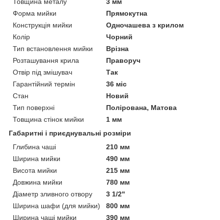
Товщина металу
3 мм
Форма мийки
Прямокутна
Конструкція мийки
Одночашева з крилом
Колір
Чорний
Тип встановлення мийки
Врізна
Розташування крила
Праворуч
Отвір під змішувач
Так
Гарантійний термін
36 міс
Стан
Новий
Тип поверхні
Полірована, Матова
Товщина стінок мийки
1 мм
Габаритні і приєднувальні розміри
Глибина чаші
210 мм
Ширина мийки
490 мм
Висота мийки
215 мм
Довжина мийки
780 мм
Діаметр зливного отвору
3 1/2"
Ширина шафи (для мийки)
800 мм
Ширина чаші мийки
390 мм