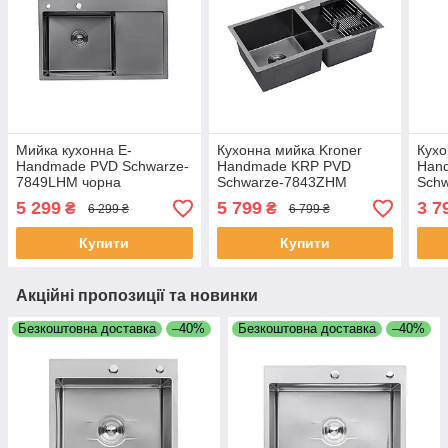
Мийка кухонна E-
Кухонна мийка Kroner
Кухо
Handmade PVD Schwarze-
Handmade KRP PVD
Han
7849LHM чорна
Schwarze-7843ZHM
Schw
нержавіюча 3.0/1.0 мм
(3.0/1.0 мм) 215 чорна
мм) 
5 299
5 799
3 7
₴
₴
6 299 ₴
6 799 ₴
7850
подвійна 7843 + кошик
кош
Купити
Купити
Акційні пропозиції та новинки
Безкоштовна доставка
–40%
Безкоштовна доставка
–40%