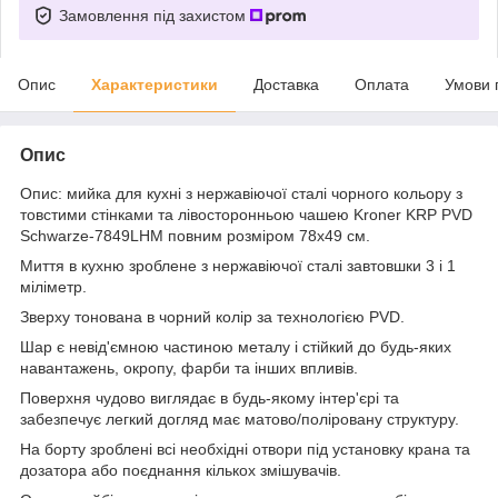
Замовлення під захистом
Опис
Характеристики
Доставка
Оплата
Умови 
Опис
Опис: мийка для кухні з нержавіючої сталі чорного кольору з
товстими стінками та лівосторонньою чашею Kroner KRP PVD
Schwarze-7849LHM повним розміром 78х49 см.
Миття в кухню зроблене з нержавіючої сталі завтовшки 3 і 1
міліметр.
Зверху тонована в чорний колір за технологією PVD.
Шар є невід'ємною частиною металу і стійкий до будь-яких
навантажень, окропу, фарби та інших впливів.
Поверхня чудово виглядає в будь-якому інтер'єрі та
забезпечує легкий догляд має матово/поліровану структуру.
На борту зроблені всі необхідні отвори під установку крана та
дозатора або поєднання кількох змішувачів.