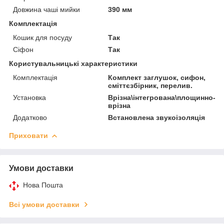
Довжина чаші мийки
390 мм
Комплектація
Кошик для посуду
Так
Сіфон
Так
Користувальницькі характеристики
Комплектація
Комплект заглушок, сифон,
сміттєзбірник, перелив.
Установка
Врізна\інтегрована\площинно-
врізна
Додатково
Встановлена звукоізоляція
Приховати
Умови доставки
Нова Пошта
Всі умови доставки