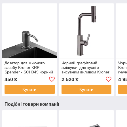
Дозатор для миючого
Чорний графітовий
Чорн
засобу Kroner KRP
змішувач для кухні з
Kron
Spender - SCH049 чорний
висувним виливом Kroner
гнуч
PVD
KRP Edelstahl Klassisch -
підк
450
2 520
4 9
₴
₴
PVD03918 Водоспад
PVD 
Купити
Купити
Подібні товари компанії