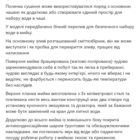
Поличка сушіння може використовуватися поряд з основною
чашею як додаткова або створювати єдиний простір для
набору води в чаші.
У моделі передбачено бічний перелив для безпечного набору
води в мийці.
На основному зливі розташований сміттєзбірник, він же може
виступати і як пробка для перекриття зливу, працює від
натискання.
Поверхня мийки браширована (матово-полірована) чудово
зарекомендувала себе в побуті так як легка в прибиранні,
чудово виглядає в будь-якому інтер'єрі, нічого не вбирає і не
виділяє, не фарбується і переносить будь-які температури
без наслідків.
Верхня планка мийки виготовлена з 3х міліметрової сталі та
покликана нести весь вантаж конструкції має два отвори під
установку кухонного змішувача та дозатора, який за бажання
може бути замінений на кран для питної води.
Додатково до всього мийка із зовнішнього боку покрита
антиконденсаційним шаром ґрунтовки та обезшумлюючими
накладками, які поглинають звук від води або падаючого
посуду роблячи роботу з мийкою тихою та приємною.