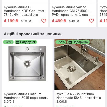
Кухонна мийка E-
Кухонна мийка Valeso
Кухо
Handmade KRP Gebürstet-
Handmade CM 78х50C L
Hand
7849LHM нержавіюча
PVD чорна поглиблена
784
сталь 3.0/1.0 мм 7850
полиця 3.0/0.8 7850
стал
4 199
4 499
4 1
₴
₴
5 199 ₴
5 499 ₴
Акційні пропозиції та новинки
–33%
Подарунок
–32%
Подарунок
Кухонна мийка Platinum
Кухонна мийка Platinum
Handmade 5045 нерж.сталь
Handmade 5843 нержавіюча
3.0/0.8
3.0/0.8