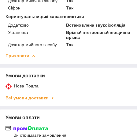
Дозатор миючого засобу
Так
Сіфон
Так
Користувальницькі характеристики
Додатково
Встановлена звукоізоляція
Установка
Врізна\інтегрована\площинно-
врізна
Дозатор мийного засобу
Так
Приховати
Умови доставки
Нова Пошта
Всі умови доставки
Умови оплати
Ви отримаєте замовлення