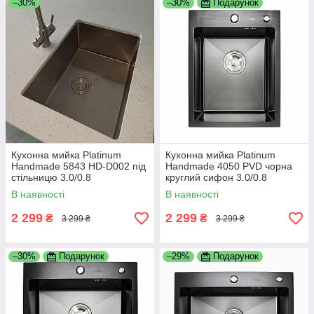
–30%
–30%
Подарунок
Кухонна мийка Platinum
Кухонна мийка Platinum
Handmade 5843 HD-D002 під
Handmade 4050 PVD чорна
стільницю 3.0/0.8
круглий сифон 3.0/0.8
В наявності
В наявності
2 299
2 299
₴
₴
3 299 ₴
3 299 ₴
–30%
Подарунок
–29%
Подарунок