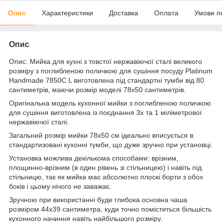
Опис
Характеристики
Доставка
Оплата
Умови п
Опис
Опис: Мийка для кухні з товстої нержавіючої сталі великого
розміру з поглибленою поличкою для сушіння посуду Platinum
Handmade 7850C L виготовлена під стандартні тумби від 80
сантиметрів, маючи розмір моделі 78х50 сантиметрів.
Оригінальна модель кухонної мийки з поглибленою поличкою
для сушіння виготовлена із поєднання 3х та 1 міліметрової
нержавіючої сталі.
Загальний розмір мийки 78х50 см ідеально вписується в
стандартизовані кухонні тумби, що дуже зручно при установці.
Установка можлива декількома способами: врізним,
площинно-врізним (в один рівень зі стільницею) і навіть під
стільницю, так як мийка має абсолютно плоскі борти з обох
боків і цьому нічого не заважає.
Зручною при використанні буде глибока основна чаша
розміром 44х39 сантиметра, куди точно поміститься більшість
кухонного начиння навіть найбільшого розміру.