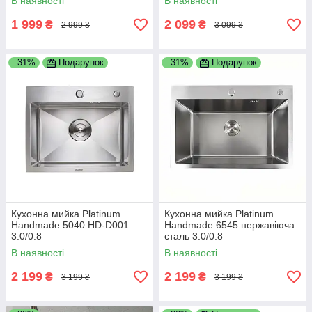
В наявності
В наявності
1 999
2 099
₴
₴
2 999 ₴
3 099 ₴
–31%
Подарунок
–31%
Подарунок
Кухонна мийка Platinum
Кухонна мийка Platinum
Handmade 5040 HD-D001
Handmade 6545 нержавіюча
3.0/0.8
сталь 3.0/0.8
В наявності
В наявності
2 199
2 199
₴
₴
3 199 ₴
3 199 ₴