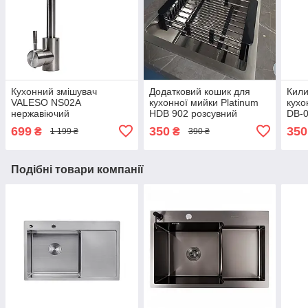
Кухонний змішувач
Додатковий кошик для
Кили
VALESO NS02A
кухонної мийки Platinum
кухо
нержавіючий
HDB 902 розсувний
DB-0
699
350
350
₴
₴
1 199 ₴
390 ₴
Подібні товари компанії