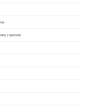
тна
ева з крилом
ч