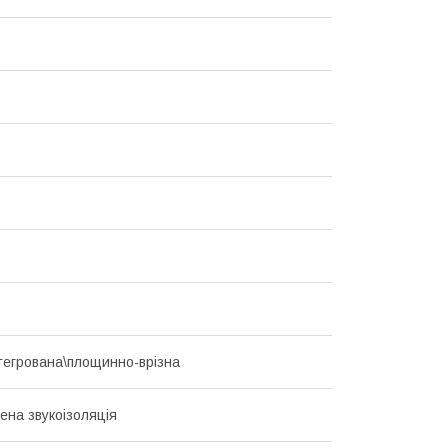
нтегрована\площинно-врізна
ена звукоізоляція