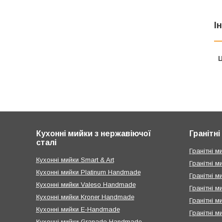
І
Ц
Кухонні мийки з нержавіючої
Гранітн
сталі
Гранітні ми
Кухонні мийки Smart & Art
Гранітні м
Кухонні мийки Platinum Handmade
Гранітні м
Кухонні мийки Valeso Handmade
Гранітні м
Кухонні мийки Kroner Handmade
Гранітні 
Кухонні мийки E-Handmade
Гранітні м
Кухонні мийки Granado Handmade