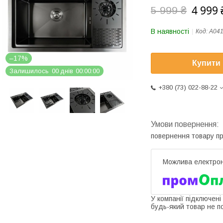
4 999 
5 999 ₴
В наявності
Код:
A04
–17%
Купити
Залишилось
0
0
днів
0
0
0
0
0
0
+380 (73) 022-88-22
повернення товару п
У компанії підключені
будь-який товар не п