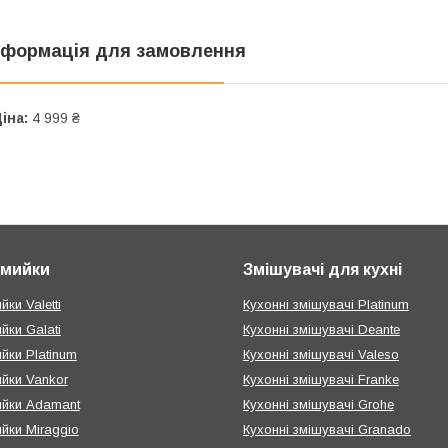
нформація для замовлення
іна:
4 999 ₴
і мийки
Змішувачі для кухні
йки Valetti
Кухонні змішувачі Platinum
ийки Galati
Кухонні змішувачі Deante
ийки Platinum
Кухонні змішувачі Valeso
ийки Vankor
Кухонні змішувачі Franke
мийки Adamant
Кухонні змішувачі Grohe
ийки Miraggio
Кухонні змішувачі Granado