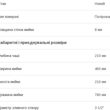
Стан
Новий
ип поверхні
Полірова
овщина стінок мийки
8 мм
Габаритні і приєднувальні розміри
либина чаші
210 мм
ирина мийки
460 мм
исота мийки
210 мм
овжина мийки
780 мм
іаметр зливного отвору
3 1/2"