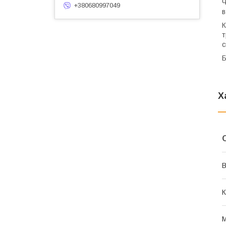
Ч
+380680997049
в
К
т
с
Б
Х
В
К
М