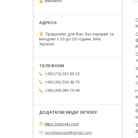
Михайло
О
в
Працюємо для Вас без перерви та
С
вихідних з 10 до 20 години, Київ,
ф
Україна
р
О
з
З
+380 (73) 022-88-22
У
с
+380 (95) 590-46-75
Н
+380 (68) 099-70-49
в
З
б
ш
https://emoyki.com
Є
д
moykieurope@gmail.com