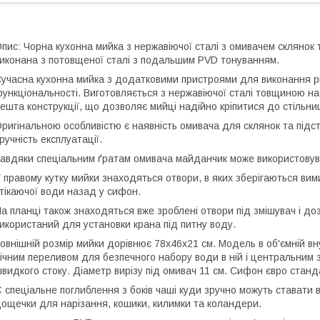
пис: Чорна кухонна мийка з нержавіючої сталі з омивачем склянок
иконана з потовщеної сталі з подальшим PVD тонуванням.
учасна кухонна мийка з додатковими пристроями для виконання р
ункціональності. Виготовляється з нержавіючої сталі товщиною на в
ешта конструкції, що дозволяє мийці надійно кріпитися до стільни
ригінальною особливістю є наявність омивача для склянок та підс
ручність експлуатації.
авдяки спеціальним ґратам омивача майданчик може використовува
 правому кутку мийки знаходяться отвори, в яких зберігаються ви
тікаючої води назад у сифон.
а планці також знаходяться вже зроблені отвори під змішувач і до
икористаний для установки крана під питну воду.
овнішній розмір мийки дорівнює 78х46х21 см. Модель в об'ємній в
ічним переливом для безпечного набору води в ній і центральним
видкого стоку. Діаметр вирізу під омивач 11 см. Сифон євро станд
 спеціальне поглиблення з боків чаші куди зручно можуть ставати
ощечки для нарізання, кошики, килимки та коландери.