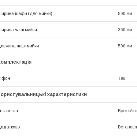
ирина шафи (для мийки)
800 мм
ирина чаші мийки
360 мм
овжина чаші мийки
500 мм
Комплектація
Сіфон
Так
Користувальницькі характеристики
становка
Врізна\і
Додатково
Встановл