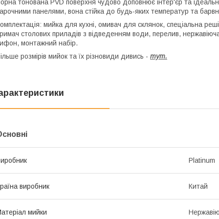
орна тонована PVD поверхня чудово доповнює інтер'єр та ідеальн
арочними панелями, вона стійка до будь-яких температур та барвни
омплектація: мийка для кухні, омивач для склянок, спеціальна реш
римач столових приладів з відведенням води, перелив, нержавіюча 
ифон, монтажний набір.
ільше розмірів мийок та їх різновиди дивись -
тут.
арактеристики
Основні
иробник
Platinum
раїна виробник
Китай
атеріал мийки
Нержавію