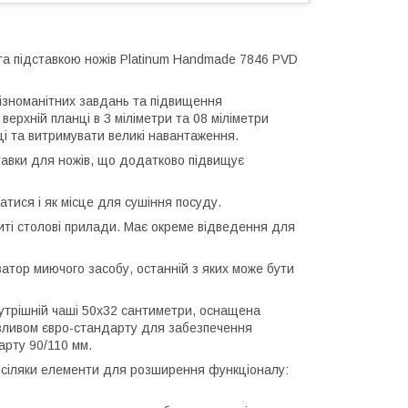
 та підставкою ножів Platinum Handmade 7846 PVD
ізноманітних завдань та підвищення
ерхній планці в 3 міліметри та 08 міліметри
ці та витримувати великі навантаження.
тавки для ножів, що додатково підвищує
тися і як місце для сушіння посуду.
миті столові прилади. Має окреме відведення для
затор миючого засобу, останній з яких може бути
нутрішній чаші 50х32 сантиметри, оснащена
 зливом євро-стандарту для забезпечення
арту 90/110 мм.
 всіляки елементи для розширення функціоналу: