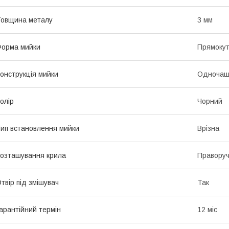
овщина металу
3 мм
орма мийки
Прямоку
онструкція мийки
Одночаш
олір
Чорний
ип встановлення мийки
Врізна
озташування крила
Правору
твір під змішувач
Так
арантійний термін
12 міс