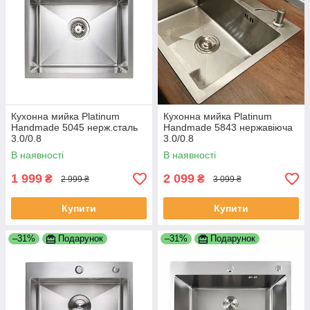
Кухонна мийка Platinum
Кухонна мийка Platinum
Handmade 5045 нерж.сталь
Handmade 5843 нержавіюча
3.0/0.8
3.0/0.8
В наявності
В наявності
1 999
2 099
₴
₴
2 999 ₴
3 099 ₴
Купити
Купити
–31%
Подарунок
–31%
Подарунок