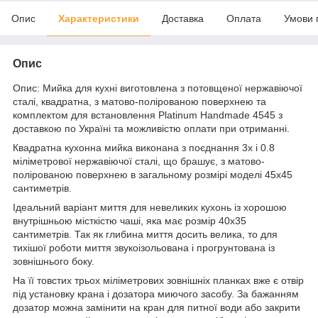
Опис
Характеристики
Доставка
Оплата
Умови 
Опис
Опис: Мийка для кухні виготовлена з потовщеної нержавіючої
сталі, квадратна, з матово-полірованою поверхнею та
комплектом для встановлення Platinum Handmade 4545 з
доставкою по Україні та можливістю оплати при отриманні.
Квадратна кухонна мийка виконана з поєднання 3х і 0.8
міліметрової нержавіючої сталі, що брашує, з матово-
полірованою поверхнею в загальному розмірі моделі 45х45
сантиметрів.
Ідеальний варіант миття для невеликих кухонь із хорошою
внутрішньою місткістю чаші, яка має розмір 40х35
сантиметрів. Так як глибина миття досить велика, то для
тихішої роботи миття звукоізольована і прогрунтована із
зовнішнього боку.
На її товстих трьох міліметрових зовнішніх планках вже є отвір
під установку крана і дозатора миючого засобу. За бажанням
дозатор можна замінити на кран для питної води або закрити