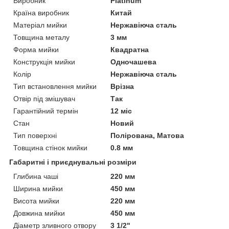
Виробник
Platinum
Країна виробник
Китай
Матеріал мийки
Нержавіюча сталь
Товщина металу
3 мм
Форма мийки
Квадратна
Конструкція мийки
Одночашева
Колір
Нержавіюча сталь
Тип встановлення мийки
Врізна
Отвір під змішувач
Так
Гарантійний термін
12 міс
Стан
Новий
Тип поверхні
Полірована, Матова
Товщина стінок мийки
0.8 мм
Габаритні і приєднувальні розміри
Глибина чаші
220 мм
Ширина мийки
450 мм
Висота мийки
220 мм
Довжина мийки
450 мм
Діаметр зливного отвору
3 1/2"