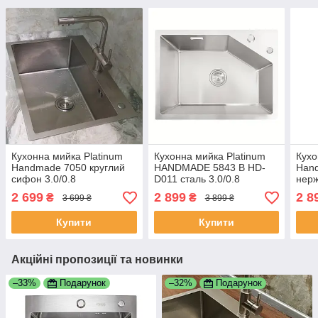
Кухонна мийка Platinum
Кухонна мийка Platinum
Кухо
Handmade 7050 круглий
HANDMADE 5843 B HD-
Han
сифон 3.0/0.8
D011 сталь 3.0/0.8
нерж
2 699
2 899
2 8
₴
₴
3 699 ₴
3 899 ₴
Купити
Купити
Акційні пропозиції та новинки
–33%
Подарунок
–32%
Подарунок