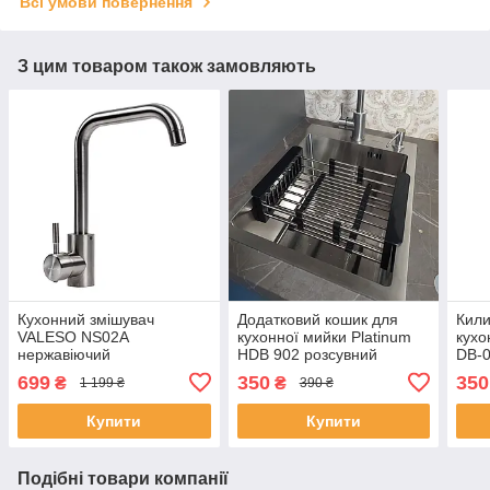
Всі умови повернення
З цим товаром також замовляють
Кухонний змішувач
Додатковий кошик для
Кили
VALESO NS02A
кухонної мийки Platinum
кухо
нержавіючий
HDB 902 розсувний
DB-0
699
350
350
₴
₴
1 199 ₴
390 ₴
Купити
Купити
Подібні товари компанії