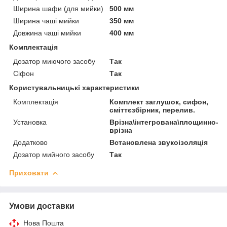
Ширина шафи (для мийки)
500 мм
Ширина чаші мийки
350 мм
Довжина чаші мийки
400 мм
Комплектація
Дозатор миючого засобу
Так
Сіфон
Так
Користувальницькі характеристики
Комплектація
Комплект заглушок, сифон,
сміттєзбірник, перелив.
Установка
Врізна\інтегрована\площинно-
врізна
Додатково
Встановлена звукоізоляція
Дозатор мийного засобу
Так
Приховати
Умови доставки
Нова Пошта