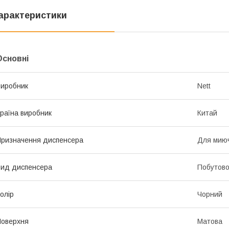
арактеристики
Основні
иробник
Nett
раїна виробник
Китай
ризначення диспенсера
Для миюч
ид диспенсера
Побутово
олір
Чорний
оверхня
Матова