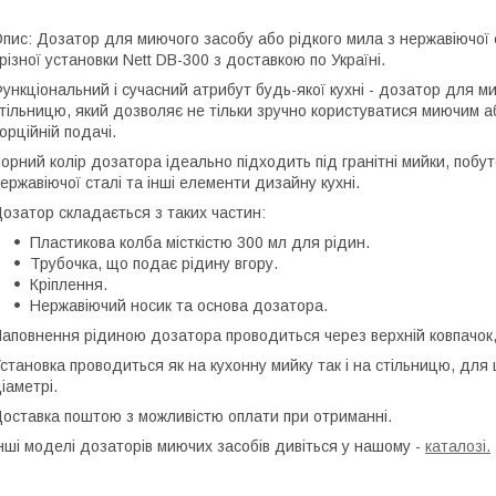
пис: Дозатор для миючого засобу або рідкого мила з нержавіючої с
різної установки Nett DB-300 з доставкою по Україні.
ункціональний і сучасний атрибут будь-якої кухні - дозатор для м
тільницю, який дозволяє не тільки зручно користуватися миючим а
орційній подачі.
орний колір дозатора ідеально підходить під гранітні мийки, побут
ержавіючої сталі та інші елементи дизайну кухні.
озатор складається з таких частин:
Пластикова колба місткістю 300 мл для рідин.
Трубочка, що подає рідину вгору.
Кріплення.
Нержавіючий носик та основа дозатора.
аповнення рідиною дозатора проводиться через верхній ковпачок,
становка проводиться як на кухонну мийку так і на стільницю, для 
іаметрі.
оставка поштою з можливістю оплати при отриманні.
нші моделі дозаторів миючих засобів дивіться у нашому -
каталозі.