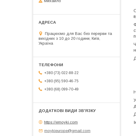
Михайло
О
в
Ф
с
Працюємо для Вас без перерви та
п
вихідних з 10 до 20 години, Київ,
Україна
Ч
н
Д
+380 (73) 022-88-22
+380 (95) 590-46-75
+380 (68) 099-70-49
Н
У
д
Д
https://emoyki.com
І
moykieurope@gmail.com