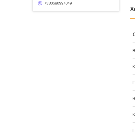
+380680997049
Х
В
К
П
В
К
П