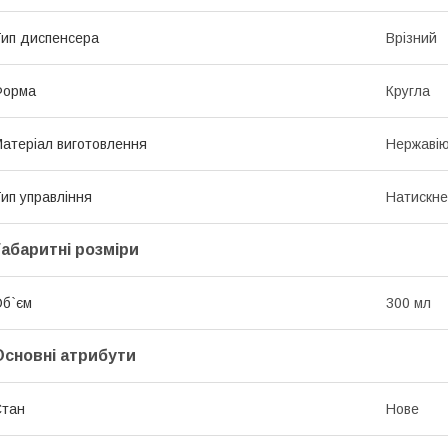
ип диспенсера
Врізний
Форма
Кругла
атеріал виготовлення
Нержавію
ип управління
Натискне
Габаритні розміри
б`єм
300 мл
Основні атрибути
Стан
Нове