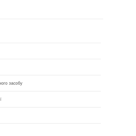
ого засобу
ї