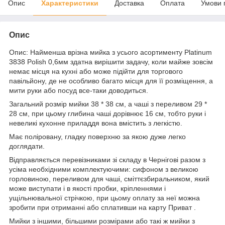
Опис
Характеристики
Доставка
Оплата
Умови 
Опис
Опис: Найменша врізна мийка з усього асортименту Platinum
3838 Polish 0,6мм здатна вирішити задачу, коли майже зовсім
немає місця на кухні або може підійти для торгового
павільйону, де не особливо багато місця для її розміщення, а
мити руки або посуд все-таки доводиться.
Загальний розмір мийки 38 * 38 см, а чаші з переливом 29 *
28 см, при цьому глибина чаші дорівнює 16 см, тобто руки і
невеликі кухонне приладдя вона вмістить з легкістю.
Має поліровану, гладку поверхню за якою дуже легко
доглядати.
Відправляється перевізниками зі складу в Чернігові разом з
усіма необхідними комплектуючими: сифоном з великою
горловиною, переливом для чаші, сміттєзбиральником, який
може виступати і в якості пробки, кріпленнями і
ущільнювальної стрічкою, при цьому оплату за неї можна
зробити при отриманні або сплативши на карту Приват .
Мийки з іншими, більшими розмірами або такі ж мийки з