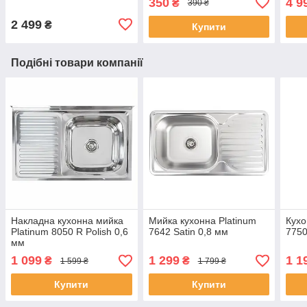
350
4 9
₴
390 ₴
2 499
₴
Купити
Подібні товари компанії
Накладна кухонна мийка
Мийка кухонна Platinum
Кухо
Platinum 8050 R Polish 0,6
7642 Satin 0,8 мм
7750
мм
1 099
1 299
1 1
₴
₴
1 599 ₴
1 799 ₴
Купити
Купити