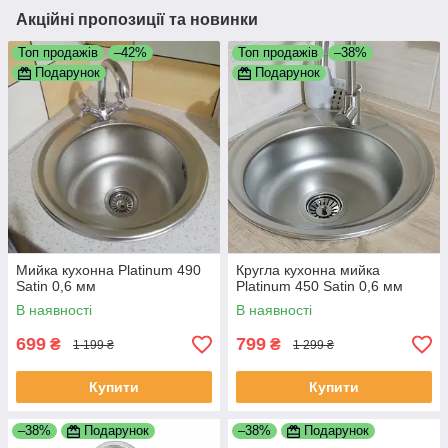
Акційні пропозиції та новинки
Топ продажів
–42%
Топ продажів
–38%
Подарунок
Подарунок
Мийка кухонна Platinum 490
Кругла кухонна мийка
Satin 0,6 мм
Platinum 450 Satin 0,6 мм
В наявності
В наявності
699
799
₴
₴
1 199 ₴
1 299 ₴
Купити
Купити
–38%
Подарунок
–38%
Подарунок