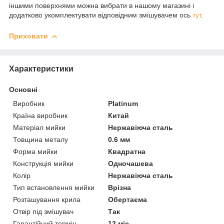
іншими поверхнями можна вибрати в нашому магазині і
додатково укомплектувати відповідним змішувачем ось
тут
.
Приховати
Характеристики
Основні
Виробник
Platinum
Країна виробник
Китай
Матеріал мийки
Нержавіюча сталь
Товщина металу
0.6 мм
Форма мийки
Квадратна
Конструкція мийки
Одночашева
Колір
Нержавіюча сталь
Тип встановлення мийки
Врізна
Розташування крила
Обертаєма
Отвір під змішувач
Так
Гарантійний термін
12 міс