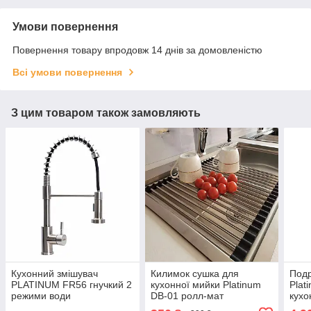
Умови повернення
Повернення товару впродовж 14 днів за домовленістю
Всі умови повернення
З цим товаром також замовляють
Кухонний змішувач
Килимок сушка для
Подр
PLATINUM FR56 гнучкий 2
кухонної мийки Platinum
Plat
режими води
DB-01 ролл-мат
кухо