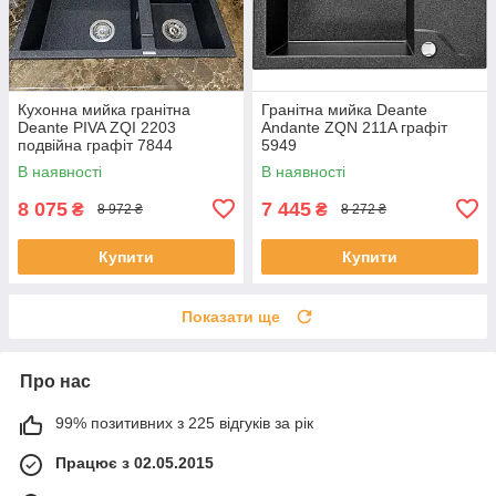
Кухонна мийка гранітна
Гранітна мийка Deante
Deante PIVA ZQI 2203
Andante ZQN 211A графіт
подвійна графіт 7844
5949
В наявності
В наявності
8 075
7 445
₴
₴
8 972 ₴
8 272 ₴
Купити
Купити
Показати ще
Про нас
99% позитивних з 225 відгуків за рік
Працює з 02.05.2015