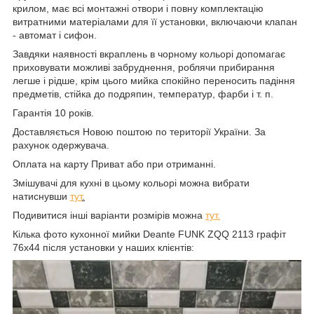
крилом, має всі монтажні отвори і повну комплектацію
витратними матеріалами для її установки, включаючи клапан
- автомат і сифон.
Завдяки наявності вкраплень в чорному кольорі допомагає
приховувати можливі забруднення, роблячи прибирання
легше і рідше, крім цього мийка спокійно переносить падіння
предметів, стійка до подряпин, температур, фарби і т. п.
Гарантія 10 років.
Доставляється Новою поштою по території України. За
рахунок одержувача.
Оплата на карту Приват або при отриманні.
Змішувачі для кухні в цьому кольорі можна вибрати
натиснувши
тут
.
Подивитися інші варіанти розмірів можна
тут.
Кілька фото кухонної мийки Deante FUNK ZQQ 2113 графіт
76х44 після установки у наших клієнтів: