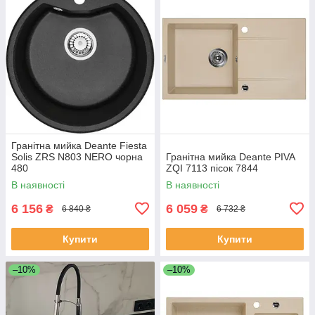
Гранітна мийка Deante Fiesta
Solis ZRS N803 NERO чорна
Гранітна мийка Deante PIVA
480
ZQI 7113 пісок 7844
В наявності
В наявності
6 156
6 059
₴
₴
6 840 ₴
6 732 ₴
Купити
Купити
–10%
–10%