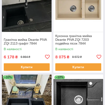
Кухонна гранітна мийка
Гранітна мийка Deante PIVA
Deante PIVA ZQI 7203
ZQI 2113 графіт 7844
подвійна пісок 7844
В наявності
В наявності
6 178
8 075
₴
₴
6 864 ₴
8 972 ₴
Купити
Купити
–10%
–10%