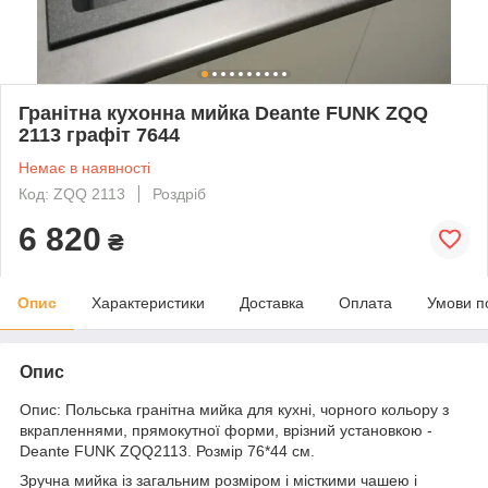
Гранітна кухонна мийка Deante FUNK ZQQ
2113 графіт 7644
Немає в наявності
Код: ZQQ 2113
Роздріб
6 820
₴
Опис
Характеристики
Доставка
Оплата
Умови п
Опис
Опис: Польська гранітна мийка для кухні, чорного кольору з
вкрапленнями, прямокутної форми, врізний установкою -
Deante FUNK ZQQ2113. Розмір 76*44 см.
Зручна мийка із загальним розміром і місткими чашею і