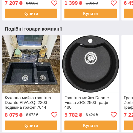
7 207
1 399
6 4
₴
₴
8 008 ₴
1 865 ₴
Купити
Купити
Подібні товари компанії
Кухонна мийка гранітна
Гранітна мийка Deante
Гран
Deante PIVA ZQI 2203
Fiestа ZRS 2803 графіт
Zorb
подвійна графіт 7844
480
граф
8 075
5 782
7 2
₴
₴
8 972 ₴
6 424 ₴
Купити
Купити