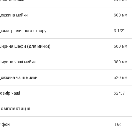
овжина мийки
600 мм
іаметр зливного отвору
3 1/2"
ирина шафи (для мийки)
600 мм
ирина чаші мийки
380 мм
овжина чаші мийки
520 мм
озмір чаші
52*37
Комплектація
Сіфон
Так