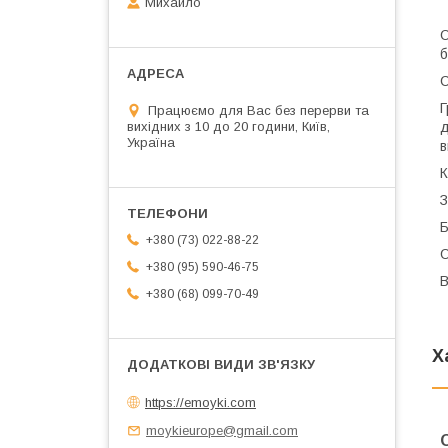
Михайло
О
б
С
Г
Працюємо для Вас без перерви та
вихідних з 10 до 20 години, Київ,
д
Україна
в
К
З
Б
+380 (73) 022-88-22
О
+380 (95) 590-46-75
В
+380 (68) 099-70-49
Х
https://emoyki.com
moykieurope@gmail.com