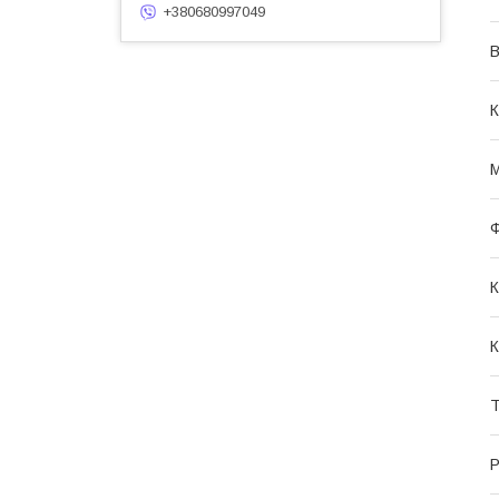
+380680997049
В
К
М
Ф
К
К
Т
Р