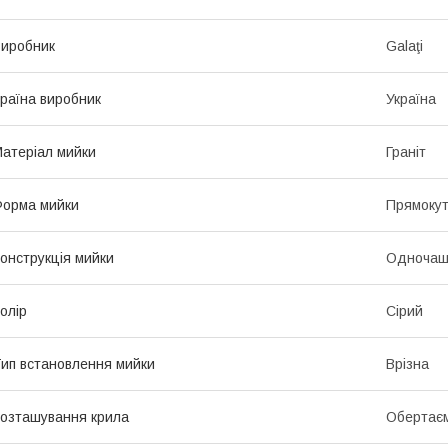
иробник
Galaţi
раїна виробник
Україна
атеріал мийки
Граніт
орма мийки
Прямоку
онструкція мийки
Одночаш
олір
Сірий
ип встановлення мийки
Врізна
озташування крила
Обертає