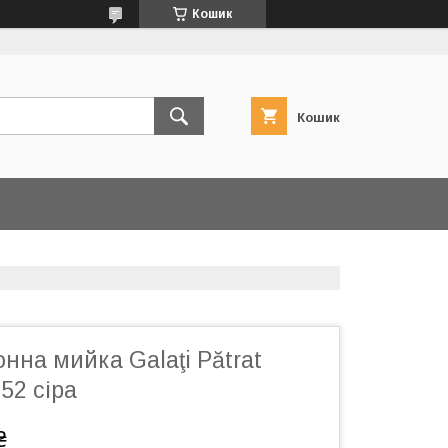
Кошик
Кошик
онна мийка Galaţi Pătrat
52 сіра
₴