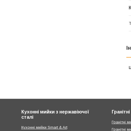
Т
І
Ц
Кухонні мийки з нержавіючої
Гранітн
сталі
Гранітні ми
Кухонні мийки Smart & Art
Гранітні м