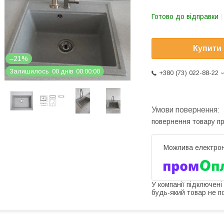
Готово до відправки
Купити
–21%
Залишилось
0
0
днів
0
0
0
0
0
0
+380 (73) 022-88-22
повернення товару п
У компанії підключені
будь-який товар не п