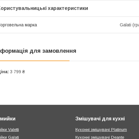
Користувальницькі характеристики
орговельна марка
Galati (г
нформація для замовлення
іна:
3 799 ₴
і мийки
Змішувачі для кухні
йки Valetti
Кухонні змішувачі Platinum
ийки Galati
Кухонні змішувачі Deante