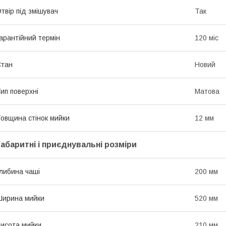
твір під змішувач
Так
арантійний термін
120 міс
Стан
Новий
ип поверхні
Матова
овщина стінок мийки
12 мм
Габаритні і приєднувальні розміри
либина чаші
200 мм
ирина мийки
520 мм
исота мийки
210 мм