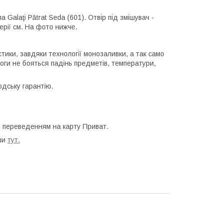
 Galaţi Pătrat Seda (601). Отвір під змішувач -
ерії см. На фото нижче.
истики, завдяки технології монозаливки, а так само
логи не бояться падінь предметів, температури,
водську гарантію.
о переведенням на карту Приват.
вши
тут.