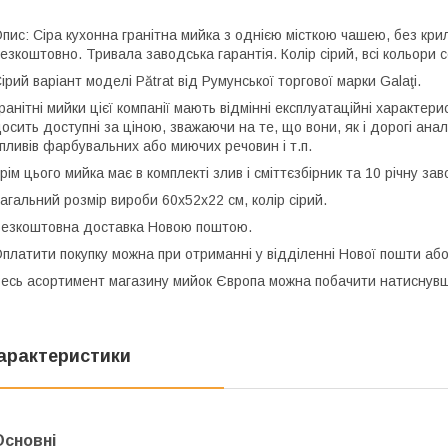
пис: Сіра кухонна гранітна мийка з однією місткою чашею, без крила
езкоштовно. Тривала заводська гарантія. Колір сірий, всі кольори с
ірий варіант моделі Pătrat від Румунської торгової марки Galaţi.
ранітні мийки цієї компанії мають відмінні експлуатаційні характер
осить доступні за ціною, зважаючи на те, що вони, як і дорогі ана
пливів фарбувальних або миючих речовин і т.п.
рім цього мийка має в комплекті злив і сміттєзбірник та 10 річну за
агальний розмір вироби 60х52х22 см, колір сірий.
езкоштовна доставка Новою поштою.
платити покупку можна при отриманні у відділенні Нової пошти аб
есь асортимент магазину мийок Європа можна побачити натисну
арактеристики
Основні