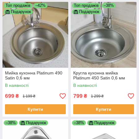
Топ продажів
–42%
Топ продажів
–38%
Подарунок
Подарунок
Мийка кухонна Platinum 490
Кругла кухонна мийка
Satin 0,6 мм
Platinum 450 Satin 0,6 мм
В наявності
В наявності
699
799
₴
₴
1 199 ₴
1 299 ₴
Купити
Купити
–38%
Подарунок
–38%
Подарунок