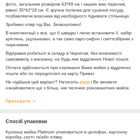
фото, загальним розміром 63*49 см і чашею має перелив,
рівної 35*42*18 см. Є зручна поличка для сушіння посуду,
позбавляючи власника від необхідності піднімати стільницю.
Зробимо отвір під Вас. Безкоштовно!
В комплектації є все, що б швидко і легко встановити її: набір
кріплень, ущільнювач, а так само євро-сифон і сміттєзбірник з
переливом.
Відправка робиться зі складу в Чернігові, без можливості
самовивозу з магазину, на будь-яке відділення Нової пошти.
Оплата здійснюється при отриманні Вами мийки у відділенні
пошти або по передоплаті на карту Приват.
Не підійшов цей варіант? Натисніть
тут
і Ви зможете
ознайомитися ще з більш, ніж тисячею різноманітних мийок.
Приховати
Спосіб упаковки
Кухонна мийка Platinum упаковується в целофан, картонну
коробку, скотч та\або плівку.