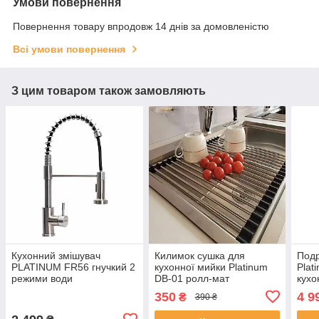
Умови повернення
Повернення товару впродовж 14 днів за домовленістю
Всі умови повернення
З цим товаром також замовляють
Кухонний змішувач
Килимок сушка для
Подр
PLATINUM FR56 гнучкий 2
кухонної мийки Platinum
Plat
режими води
DB-01 ролл-мат
кухо
350
4 9
₴
390 ₴