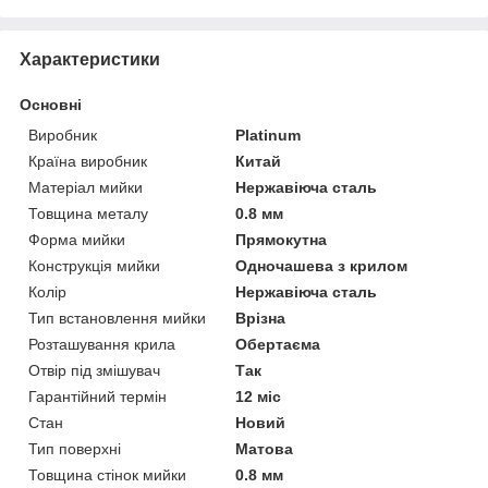
Характеристики
Основні
Виробник
Platinum
Країна виробник
Китай
Матеріал мийки
Нержавіюча сталь
Товщина металу
0.8 мм
Форма мийки
Прямокутна
Конструкція мийки
Одночашева з крилом
Колір
Нержавіюча сталь
Тип встановлення мийки
Врізна
Розташування крила
Обертаєма
Отвір під змішувач
Так
Гарантійний термін
12 міс
Стан
Новий
Тип поверхні
Матова
Товщина стінок мийки
0.8 мм