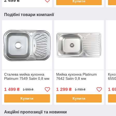
2 499
₴
Купити
Подібні товари компанії
Сталева мийка кухонна
Мийка кухонна Platinum
Кухо
Platinum 7549 Satin 0,8 мм
7642 Satin 0,8 мм
6550
1 499
1 299
1 6
₴
₴
1 999 ₴
1 799 ₴
Купити
Купити
Акційні пропозиції та новинки