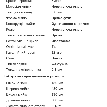
Країна виробник
Китай
Матеріал мийки
Нержавіюча сталь
Товщина металу
0.8 мм
Форма мийки
Прямокутна
Конструкція мийки
Одночашева з крилом
Колір
Нержавіюча сталь
Тип встановлення мийки
Врізна
Розташування крила
Обертаєма
Отвір під змішувач
Так
Гарантійний термін
12 міс
Стан
Новий
Тип поверхні
Фактурна
Товщина стінок мийки
0.8 мм
Габаритні і приєднувальні розміри
Глибина чаші
180 мм
Ширина мийки
480 мм
Висота мийки
190 мм
Довжина мийки
580 мм
Діаметр зливного отвору
3 1/2"