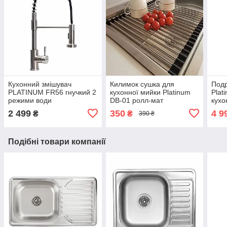
Кухонний змішувач
Килимок сушка для
Подр
PLATINUM FR56 гнучкий 2
кухонної мийки Platinum
Plat
режими води
DB-01 ролл-мат
кухо
2 499
350
4 9
₴
₴
390 ₴
Подібні товари компанії