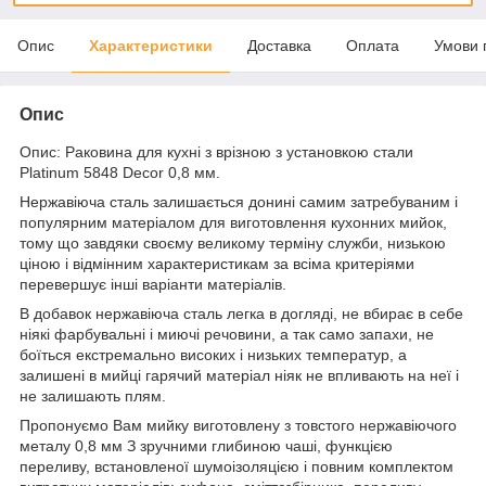
Опис
Характеристики
Доставка
Оплата
Умови 
Опис
Опис: Раковина для кухні з врізною з установкою стали
Platinum 5848 Decor 0,8 мм.
Нержавіюча сталь залишається донині самим затребуваним і
популярним матеріалом для виготовлення кухонних мийок,
тому що завдяки своєму великому терміну служби, низькою
ціною і відмінним характеристикам за всіма критеріями
перевершує інші варіанти матеріалів.
В добавок нержавіюча сталь легка в догляді, не вбирає в себе
ніякі фарбувальні і миючі речовини, а так само запахи, не
боїться екстремально високих і низьких температур, а
залишені в мийці гарячий матеріал ніяк не впливають на неї і
не залишають плям.
Пропонуємо Вам мийку виготовлену з товстого нержавіючого
металу 0,8 мм З зручними глибиною чаші, функцією
переливу, встановленої шумоізоляцією і повним комплектом