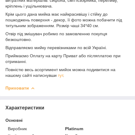
витратних матеріалів: сифона, сміттєзбірника, переливу,
кріплень і ущільнювача.
Крім цього дана мийка має найкрасивішу і стійку до
пошкоджень поверхня - декор, її фото можна побачити під
титульним зображенням. Розмір чаші 34*40 см.
Отвір під змішувач робимо по замовленню покупця
безкоштовно.
Відправляємо мийку перевізниками по всій Україні.
Приймаємо Оплату на карту Приват або післяплатою при
отриманні.
Повністю весь асортимент мийок можна подивитися на
нашому сайті натиснувши
тут
.
Приховати
Характеристики
Основні
Виробник
Platinum