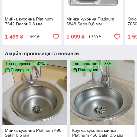
Мийка кухонна Platinum
Мийка кухонна Platinum
Кухо
7642 Decor 0,8 мм
5848 Satin 0,8 мм
7050
1 499
1 099
1 5
₴
₴
1 999 ₴
1 599 ₴
Акційні пропозиції та новинки
Топ продажів
–42%
Топ продажів
–38%
Подарунок
Подарунок
Мийка кухонна Platinum 490
Кругла кухонна мийка
Satin 0,6 мм
Platinum 450 Satin 0,6 мм