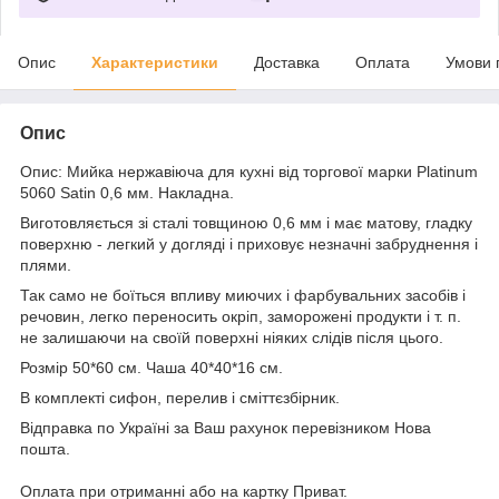
Опис
Характеристики
Доставка
Оплата
Умови 
Опис
Опис: Мийка нержавіюча для кухні від торгової марки Platinum
5060 Satin 0,6 мм. Накладна.
Виготовляється зі сталі товщиною 0,6 мм і має матову, гладку
поверхню - легкий у догляді і приховує незначні забруднення і
плями.
Так само не боїться впливу миючих і фарбувальних засобів і
речовин, легко переносить окріп, заморожені продукти і т. п.
не залишаючи на своїй поверхні ніяких слідів після цього.
Розмір 50*60 см. Чаша 40*40*16 см.
В комплекті сифон, перелив і сміттєзбірник.
Відправка по Україні за Ваш рахунок перевізником Нова
пошта.
Оплата при отриманні або на картку Приват.