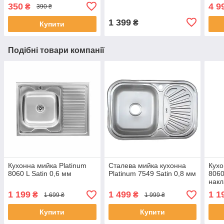
350
4 9
₴
390 ₴
1 399
₴
Купити
Подібні товари компанії
Кухонна мийка Platinum
Сталева мийка кухонна
Кухо
8060 L Satin 0,6 мм
Platinum 7549 Satin 0,8 мм
8060
нак
1 199
1 499
1 1
₴
₴
1 699 ₴
1 999 ₴
Купити
Купити