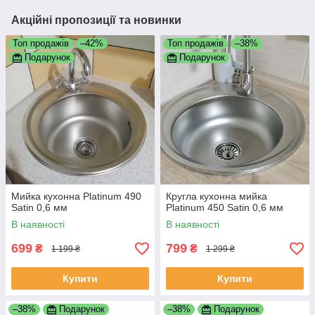
Акційні пропозиції та новинки
Топ продажів
–42%
Топ продажів
–38%
Подарунок
Подарунок
Мийка кухонна Platinum 490
Кругла кухонна мийка
Satin 0,6 мм
Platinum 450 Satin 0,6 мм
В наявності
В наявності
699
799
₴
₴
1 199 ₴
1 299 ₴
Купити
Купити
–38%
Подарунок
–38%
Подарунок