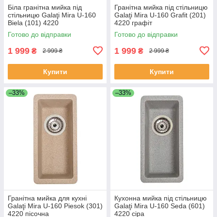
Біла гранітна мийка під
Гранітна мийка під стільницю
стільницю Galaţi Mira U-160
Galaţi Mira U-160 Grafit (201)
Biela (101) 4220
4220 графіт
Готово до відправки
Готово до відправки
1 999
1 999
₴
₴
2 999 ₴
2 999 ₴
Купити
Купити
–33%
–33%
Гранітна мийка для кухні
Кухонна мийка під стільницю
Galaţi Mira U-160 Piesok (301)
Galaţi Mira U-160 Seda (601)
4220 пісочна
4220 сіра