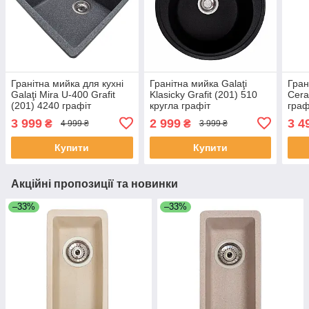
Гранітна мийка для кухні
Гранітна мийка Galaţi
Гран
Galaţi Mira U-400 Grafit
Klasicky Grafit (201) 510
Cera
(201) 4240 графіт
кругла графіт
граф
3 999
2 999
3 4
₴
₴
4 999 ₴
3 999 ₴
Купити
Купити
Акційні пропозиції та новинки
–33%
–33%