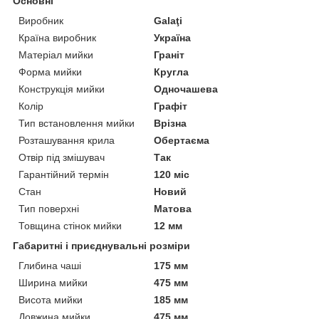
Основні
Виробник
Galaţi
Країна виробник
Україна
Матеріал мийки
Граніт
Форма мийки
Кругла
Конструкція мийки
Одночашева
Колір
Графіт
Тип встановлення мийки
Врізна
Розташування крила
Обертаєма
Отвір під змішувач
Так
Гарантійний термін
120 міс
Стан
Новий
Тип поверхні
Матова
Товщина стінок мийки
12 мм
Габаритні і приєднувальні розміри
Глибина чаші
175 мм
Ширина мийки
475 мм
Висота мийки
185 мм
Довжина мийки
475 мм