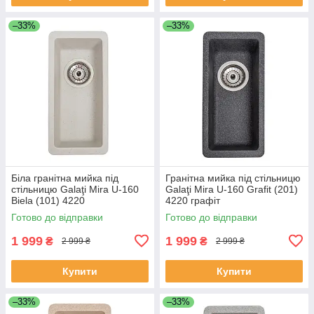
–33%
–33%
Біла гранітна мийка під
Гранітна мийка під стільницю
стільницю Galaţi Mira U-160
Galaţi Mira U-160 Grafit (201)
Biela (101) 4220
4220 графіт
Готово до відправки
Готово до відправки
1 999
1 999
₴
₴
2 999 ₴
2 999 ₴
Купити
Купити
–33%
–33%