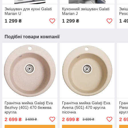
Змішувач для кухні Galati
Кухонний змішувач Galati
Зміш
Marian U
Marian J
Pesc
1 299
1 299
1 4
₴
₴
Подібні товари компанії
Гранітна мийка Galaţi Eva
Гранітна мийка Galaţi Eva
Гран
Bezhvy (401) 470 бежева
Avena (501) 470 кругла
Pies
кругла
пісочна
круг
2 699
2 699
2 6
₴
₴
3 699 ₴
3 699 ₴