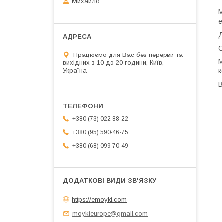
Михайло
М
е
Д
О
Працюємо для Вас без перерви та
М
вихідних з 10 до 20 години, Київ,
Україна
к
В
+380 (73) 022-88-22
+380 (95) 590-46-75
+380 (68) 099-70-49
https://emoyki.com
moykieurope@gmail.com