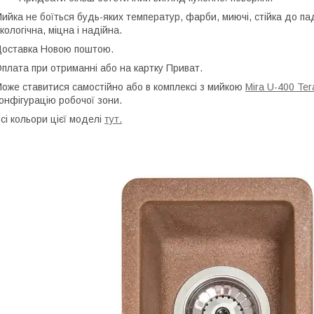
ийка не боїться будь-яких температур, фарби, миючі, стійка до пад
кологічна, міцна і надійна.
оставка Новою поштою.
плата при отриманні або на картку Приват.
оже ставитися самостійно або в комплексі з мийкою
Mira U-400 Ter
онфігурацію робочої зони.
сі кольори цієї моделі
тут.