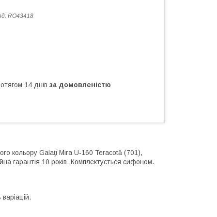
од:
RO43418
ротягом 14 днів
за домовленістю
о кольору Galaţi Mira U-160 Teracotă (701),
йна гарантія 10 років. Комплектується сифоном.
 варіацій.