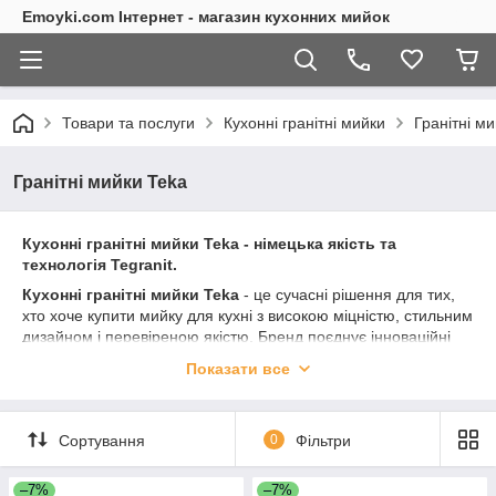
Emoyki.com Інтернет - магазин кухонних мийок
Товари та послуги
Кухонні гранітні мийки
Гранітні м
Гранітні мийки Teka
Кухонні гранітні мийки Teka - німецька якість та
технологія Tegranit.
Кухонні гранітні мийки Teka
- це сучасні рішення для тих,
хто хоче купити мийку для кухні з високою міцністю, стильним
дизайном і перевіреною якістю. Бренд поєднує інноваційні
матеріали та європейський підхід до виробництва, що робить
Показати все
ці раковини на кухню надійним вибором для щоденного
використання.
Мийки виготовляються з фірмових матеріалів Tegranit та
Сортування
0
Фільтри
Tegranit Plus - це композит на основі гранітної крихти та
полімерних сполучних. Версія Tegranit Plus додатково містить
–7%
–7%
металеві частинки, що покращують зовнішній вигляд і