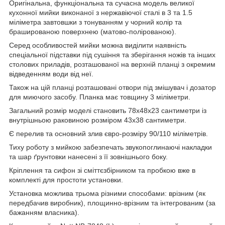
Оригінальна, функціональна та сучасна модель великої
кухонної мийки виконаної з нержавіючої сталі в 3 та 1.5
міліметра завтовшки з тонуванням у чорний колір та
брашированою поверхнею (матово-полірованою).
Серед особливостей мийки можна виділити наявність
спеціальної підставки під сушіння та зберігання ножів та інших
столових приладів, розташованої на верхній планці з окремим
відведенням води від неї.
Також на цій планці розташовані отвори під змішувач і дозатор
для миючого засобу. Планка має товщину 3 міліметри.
Загальний розмір моделі становить 78х48х23 сантиметри із
внутрішньою раковиною розміром 43х38 сантиметри.
Є перелив та основний злив євро-розміру 90/110 міліметрів.
Тиху роботу з мийкою забезпечать звукопоглинаючі накладки
та шар ґрунтовки нанесені з її зовнішнього боку.
Кріплення та сифон зі сміттєзбірником та пробкою вже в
комплекті для простоти установки.
Установка можлива трьома різними способами: врізним (як
передбачив виробник), площинно-врізним та інтегрованим (за
бажанням власника).