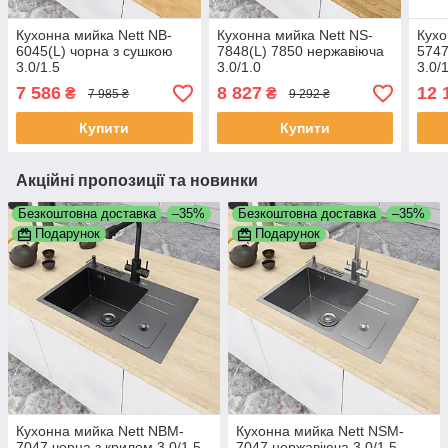
Кухонна мийка Nett NB-
Кухонна мийка Nett NS-
Кухо
6045(L) чорна з сушкою
7848(L) 7850 нержавіюча
5747
3.0/1.5
3.0/1.0
3.0/
7 586
8 827
12 
₴
₴
7 985 ₴
9 292 ₴
Купити
Купити
Акційні пропозиції та новинки
Безкоштовна доставка
–35%
Безкоштовна доставка
–35%
Подарунок
Подарунок
Кухонна мийка Nett NBM-
Кухонна мийка Nett NSM-
7047 чорна з крилом 3.0/1.5
7047 нержавіюча 3.0/1.5