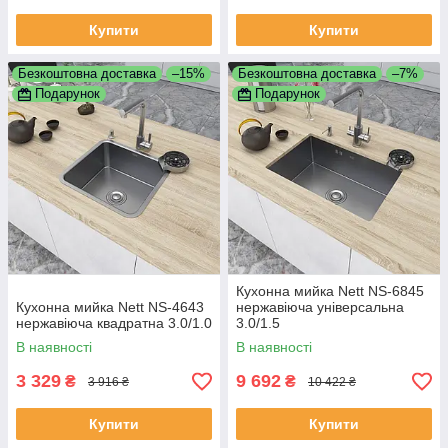
Купити
Купити
Безкоштовна доставка
–15%
Безкоштовна доставка
–7%
Подарунок
Подарунок
Кухонна мийка Nett NS-6845
Кухонна мийка Nett NS-4643
нержавіюча універсальна
нержавіюча квадратна 3.0/1.0
3.0/1.5
В наявності
В наявності
3 329
9 692
₴
₴
3 916 ₴
10 422 ₴
Купити
Купити