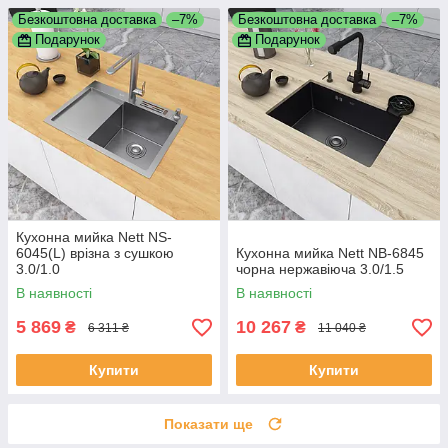
Безкоштовна доставка
–7%
Безкоштовна доставка
–7%
Подарунок
Подарунок
Кухонна мийка Nett NS-
6045(L) врізна з сушкою
Кухонна мийка Nett NB-6845
3.0/1.0
чорна нержавіюча 3.0/1.5
В наявності
В наявності
5 869
10 267
₴
₴
6 311 ₴
11 040 ₴
Купити
Купити
Показати ще