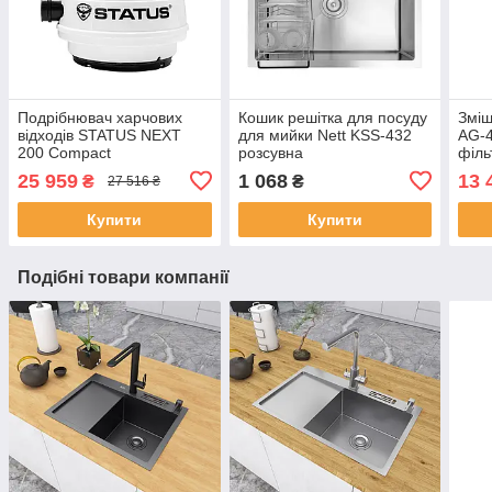
Подрібнювач харчових
Кошик решітка для посуду
Зміш
відходів STATUS NEXT
для мийки Nett KSS-432
AG-4
200 Compact
розсувна
філь
25 959
1 068
13 
₴
₴
27 516 ₴
Купити
Купити
Подібні товари компанії