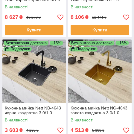
В наявності
В наявності
8 627
8 106
₴
₴
13 273 ₴
12 471 ₴
Купити
Купити
Безкоштовна доставка
–15%
Безкоштовна доставка
–15%
Подарунок
Подарунок
Кухонна мийка Nett NB-4643
Кухонна мийка Nett NG-4643
чорна квадратна 3.0/1.0
золота квадратна 3.0/1.0
В наявності
В наявності
3 603
4 513
₴
₴
4 239 ₴
5 309 ₴